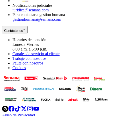
Notificaciones judiciales
juridica@semana.com
Para contactar a gestión humana
gestionhumana@semana.com
Contáctenos
Horarios de atención
Lunes a Viernes
8:00 a.m. a 6:00 p.m.
Canales de servicio al cliente
Trabaje con nosotros
Paute con nosotros
Cookies
Opens
Opens
Opens
Opens
Opens
in
in
in
in
in
Aviso de Privacidad
Opens