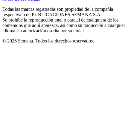
new
new
new
new
new
in
window
window
window
window
window
Todas las marcas registradas son propiedad de la compañía
new
respectiva o de PUBLICACIONES SEMANA S.A.
window
Se prohíbe la reproducción total o parcial de cualquiera de los
contenidos que aquí aparezca, así como su traducción a cualquier
idioma sin autorización escrita por su titular.
© 2026 Semana. Todos los derechos reservados.