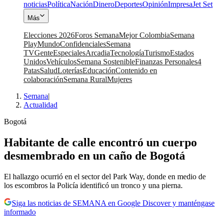
noticias
Política
Nación
Dinero
Deportes
Opinión
Impresa
Jet Set
Más
Elecciones 2026
Foros Semana
Mejor Colombia
Semana
Play
Mundo
Confidenciales
Semana
TV
Gente
Especiales
Arcadia
Tecnología
Turismo
Estados
Unidos
Vehículos
Semana Sostenible
Finanzas Personales
4
Patas
Salud
Loterías
Educación
Contenido en
colaboración
Semana Rural
Mujeres
Semana
|
Actualidad
Bogotá
Habitante de calle encontró un cuerpo
desmembrado en un caño de Bogotá
El hallazgo ocurrió en el sector del Park Way, donde en medio de
los escombros la Policía identificó un tronco y una pierna.
Siga las noticias de SEMANA en Google Discover y manténgase
informado