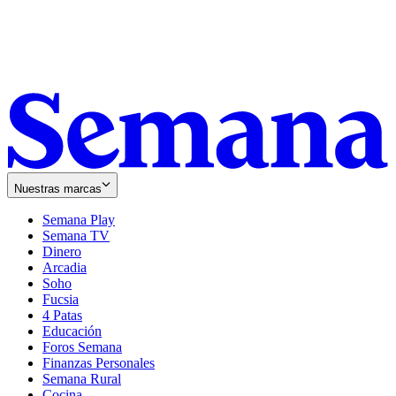
Nuestras marcas
Semana Play
Semana TV
Dinero
Arcadia
Soho
Opens
Fucsia
in
Opens
4 Patas
new
in
Educación
window
new
Foros Semana
window
Finanzas Personales
Semana Rural
Cocina