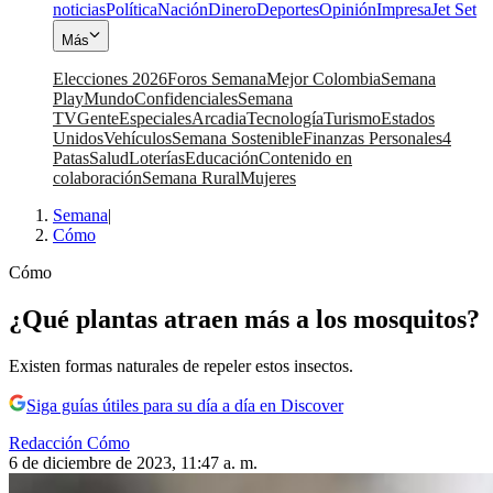
noticias
Política
Nación
Dinero
Deportes
Opinión
Impresa
Jet Set
Más
Elecciones 2026
Foros Semana
Mejor Colombia
Semana
Play
Mundo
Confidenciales
Semana
TV
Gente
Especiales
Arcadia
Tecnología
Turismo
Estados
Unidos
Vehículos
Semana Sostenible
Finanzas Personales
4
Patas
Salud
Loterías
Educación
Contenido en
colaboración
Semana Rural
Mujeres
Semana
|
Cómo
Cómo
¿Qué plantas atraen más a los mosquitos?
Existen formas naturales de repeler estos insectos.
Siga guías útiles para su día a día en Discover
Redacción Cómo
6 de diciembre de 2023, 11:47 a. m.