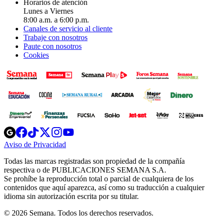
Horarios de atención
Lunes a Viernes
8:00 a.m. a 6:00 p.m.
Canales de servicio al cliente
Trabaje con nosotros
Paute con nosotros
Cookies
Opens
Opens
Opens
Opens
Opens
in
in
in
in
in
Aviso de Privacidad
Opens
new
new
new
new
new
in
window
window
window
window
window
Todas las marcas registradas son propiedad de la compañía
new
respectiva o de PUBLICACIONES SEMANA S.A.
window
Se prohíbe la reproducción total o parcial de cualquiera de los
contenidos que aquí aparezca, así como su traducción a cualquier
idioma sin autorización escrita por su titular.
© 2026 Semana. Todos los derechos reservados.