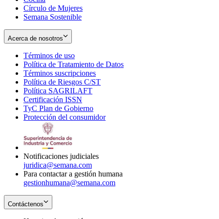
Círculo de Mujeres
Semana Sostenible
Acerca de nosotros
Términos de uso
Opens
Política de Tratamiento de Datos
in
Opens
Términos suscripciones
new
Opens
in
Política de Riesgos C/ST
window
in
Opens
new
Política SAGRILAFT
Opens
new
in
window
Certificación ISSN
Opens
in
window
new
TyC Plan de Gobierno
in
new
Opens
window
Protección del consumidor
new
window
in
Opens
window
new
in
window
new
window
Notificaciones judiciales
juridica@semana.com
Para contactar a gestión humana
gestionhumana@semana.com
Contáctenos