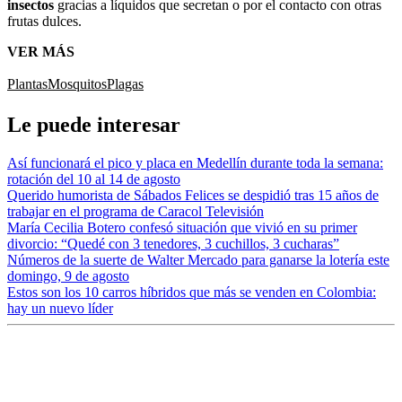
insectos
gracias a líquidos que secretan o por el contacto con otras
frutas dulces.
VER MÁS
Plantas
Mosquitos
Plagas
Le puede interesar
Así funcionará el pico y placa en Medellín durante toda la semana:
rotación del 10 al 14 de agosto
Querido humorista de Sábados Felices se despidió tras 15 años de
trabajar en el programa de Caracol Televisión
María Cecilia Botero confesó situación que vivió en su primer
divorcio: “Quedé con 3 tenedores, 3 cuchillos, 3 cucharas”
Números de la suerte de Walter Mercado para ganarse la lotería este
domingo, 9 de agosto
Estos son los 10 carros híbridos que más se venden en Colombia:
hay un nuevo líder