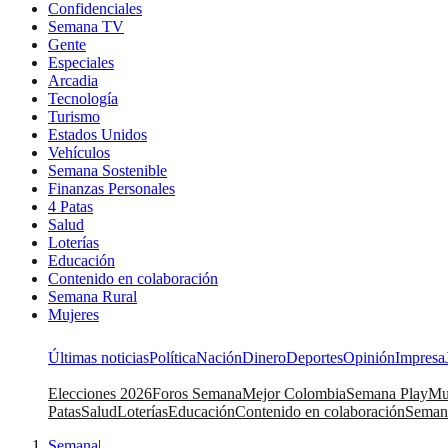
Confidenciales
Semana TV
Gente
Especiales
Arcadia
Tecnología
Turismo
Estados Unidos
Vehículos
Semana Sostenible
Finanzas Personales
4 Patas
Salud
Loterías
Educación
Contenido en colaboración
Semana Rural
Mujeres
Últimas noticias
Política
Nación
Dinero
Deportes
Opinión
Impresa
Elecciones 2026
Foros Semana
Mejor Colombia
Semana Play
Mu
Patas
Salud
Loterías
Educación
Contenido en colaboración
Seman
Semana
|