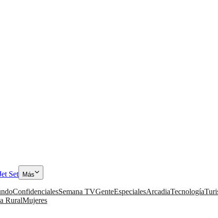
Jet Set
Más
ndo
Confidenciales
Semana TV
Gente
Especiales
Arcadia
Tecnología
Tur
a Rural
Mujeres