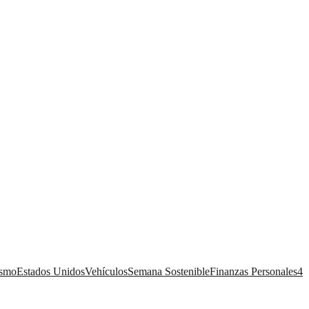
ismo
Estados Unidos
Vehículos
Semana Sostenible
Finanzas Personales
4