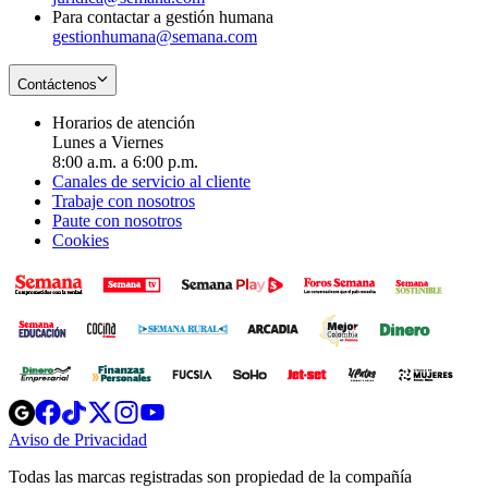
Para contactar a gestión humana
gestionhumana@semana.com
Contáctenos
Horarios de atención
Lunes a Viernes
8:00 a.m. a 6:00 p.m.
Canales de servicio al cliente
Trabaje con nosotros
Paute con nosotros
Cookies
Opens
Opens
Opens
Opens
Opens
in
in
in
in
in
Aviso de Privacidad
Opens
new
new
new
new
new
in
window
window
window
window
window
Todas las marcas registradas son propiedad de la compañía
new