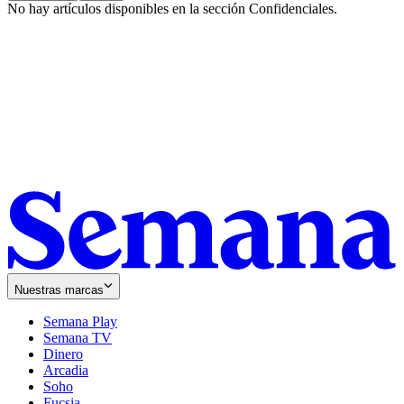
No hay artículos disponibles en la sección
Confidenciales
.
Nuestras marcas
Semana Play
Semana TV
Dinero
Arcadia
Soho
Opens
Fucsia
in
Opens