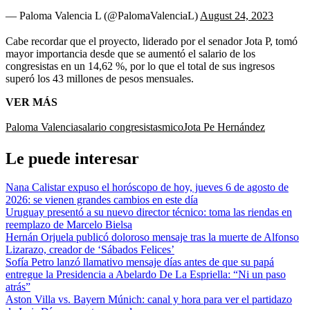
— Paloma Valencia L (@PalomaValenciaL)
August 24, 2023
Cabe recordar que el proyecto, liderado por el senador Jota P, tomó
mayor importancia desde que se aumentó el salario de los
congresistas en un 14,62 %, por lo que el total de sus ingresos
superó los 43 millones de pesos mensuales.
VER MÁS
Paloma Valencia
salario congresistas
mico
Jota Pe Hernández
Le puede interesar
Nana Calistar expuso el horóscopo de hoy, jueves 6 de agosto de
2026: se vienen grandes cambios en este día
Uruguay presentó a su nuevo director técnico: toma las riendas en
reemplazo de Marcelo Bielsa
Hernán Orjuela publicó doloroso mensaje tras la muerte de Alfonso
Lizarazo, creador de ‘Sábados Felices’
Sofía Petro lanzó llamativo mensaje días antes de que su papá
entregue la Presidencia a Abelardo De La Espriella: “Ni un paso
atrás”
Aston Villa vs. Bayern Múnich: canal y hora para ver el partidazo