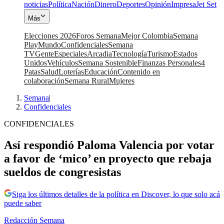
noticias
Política
Nación
Dinero
Deportes
Opinión
Impresa
Jet Set
Más
Elecciones 2026
Foros Semana
Mejor Colombia
Semana
Play
Mundo
Confidenciales
Semana
TV
Gente
Especiales
Arcadia
Tecnología
Turismo
Estados
Unidos
Vehículos
Semana Sostenible
Finanzas Personales
4
Patas
Salud
Loterías
Educación
Contenido en
colaboración
Semana Rural
Mujeres
Semana
|
Confidenciales
CONFIDENCIALES
Así respondió Paloma Valencia por votar
a favor de ‘mico’ en proyecto que rebaja
sueldos de congresistas
Siga los últimos detalles de la política en Discover, lo que solo acá
puede saber
Redacción Semana