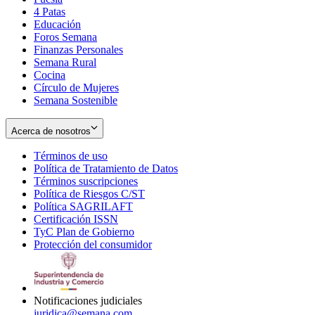
4 Patas
new
in
Educación
window
new
Foros Semana
window
Finanzas Personales
Semana Rural
Cocina
Círculo de Mujeres
Semana Sostenible
Acerca de nosotros
Términos de uso
Opens
Política de Tratamiento de Datos
in
Opens
Términos suscripciones
new
Opens
in
Política de Riesgos C/ST
window
in
Opens
new
Política SAGRILAFT
Opens
new
in
window
Certificación ISSN
Opens
in
window
new
TyC Plan de Gobierno
in
new
Opens
window
Protección del consumidor
new
window
in
Opens
window
new
in
window
new
window
Notificaciones judiciales
juridica@semana.com