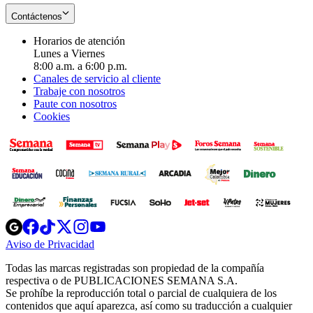
Contáctenos
Horarios de atención
Lunes a Viernes
8:00 a.m. a 6:00 p.m.
Canales de servicio al cliente
Trabaje con nosotros
Paute con nosotros
Cookies
Opens
Opens
Opens
Opens
Opens
in
in
in
in
in
Aviso de Privacidad
Opens
new
new
new
new
new
in
window
window
window
window
window
Todas las marcas registradas son propiedad de la compañía
new
respectiva o de PUBLICACIONES SEMANA S.A.
window
Se prohíbe la reproducción total o parcial de cualquiera de los
contenidos que aquí aparezca, así como su traducción a cualquier