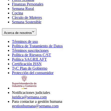
Finanzas Personales
Semana Rural
Cocina
Círculo de Mujeres
Semana Sostenible
Acerca de nosotros
Términos de uso
Opens
Política de Tratamiento de Datos
in
Opens
Términos suscripciones
new
Opens
in
Política de Riesgos C/ST
window
in
Opens
new
Política SAGRILAFT
Opens
new
in
window
Certificación ISSN
Opens
in
window
new
TyC Plan de Gobierno
in
new
Opens
window
Protección del consumidor
new
window
in
Opens
window
new
in
window
new
window
Notificaciones judiciales
juridica@semana.com
Para contactar a gestión humana
gestionhumana@semana.com