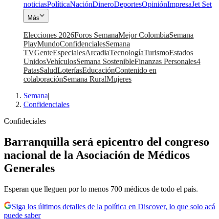
noticias
Política
Nación
Dinero
Deportes
Opinión
Impresa
Jet Set
Más
Elecciones 2026
Foros Semana
Mejor Colombia
Semana
Play
Mundo
Confidenciales
Semana
TV
Gente
Especiales
Arcadia
Tecnología
Turismo
Estados
Unidos
Vehículos
Semana Sostenible
Finanzas Personales
4
Patas
Salud
Loterías
Educación
Contenido en
colaboración
Semana Rural
Mujeres
Semana
|
Confidenciales
Confideciales
Barranquilla será epicentro del congreso
nacional de la Asociación de Médicos
Generales
Esperan que lleguen por lo menos 700 médicos de todo el país.
Siga los últimos detalles de la política en Discover, lo que solo acá
puede saber