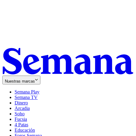
Nuestras marcas
Semana Play
Semana TV
Dinero
Arcadia
Soho
Opens
Fucsia
in
Opens
4 Patas
new
in
Educación
window
new
Foros Semana
window