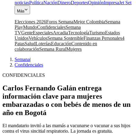
noticias
Política
Nación
Dinero
Deportes
Opinión
Impresa
Jet Set
Más
Elecciones 2026
Foros Semana
Mejor Colombia
Semana
Play
Mundo
Confidenciales
Semana
TV
Gente
Especiales
Arcadia
Tecnología
Turismo
Estados
Unidos
Vehículos
Semana Sostenible
Finanzas Personales
4
Patas
Salud
Loterías
Educación
Contenido en
colaboración
Semana Rural
Mujeres
Semana
|
Confidenciales
CONFIDENCIALES
Carlos Fernando Galán entrega
información clave para mujeres
embarazadas o con bebés de menos de un
año en Bogotá
El mandatario invitó a las mamás a vacunarse o vacunar a sus hijos
contra el virus sincitial respiratorio. La jornada es gratuita.