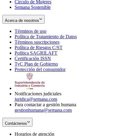
Círculo de Mujeres
Semana Sostenible
Acerca de nosotros
Términos de uso
Opens
Política de Tratamiento de Datos
in
Opens
Términos suscripciones
new
Opens
in
Política de Riesgos C/ST
window
in
Opens
new
Política SAGRILAFT
Opens
new
in
window
Certificación ISSN
Opens
in
window
new
TyC Plan de Gobierno
in
new
Opens
window
Protección del consumidor
new
window
in
Opens
window
new
in
window
new
window
Notificaciones judiciales
juridica@semana.com
Para contactar a gestión humana
gestionhumana@semana.com
Contáctenos
Horarios de atención