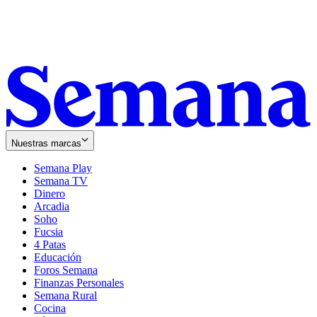
Nuestras marcas
Semana Play
Semana TV
Dinero
Arcadia
Soho
Opens
Fucsia
in
Opens
4 Patas
new
in
Educación
window
new
Foros Semana
window
Finanzas Personales
Semana Rural
Cocina