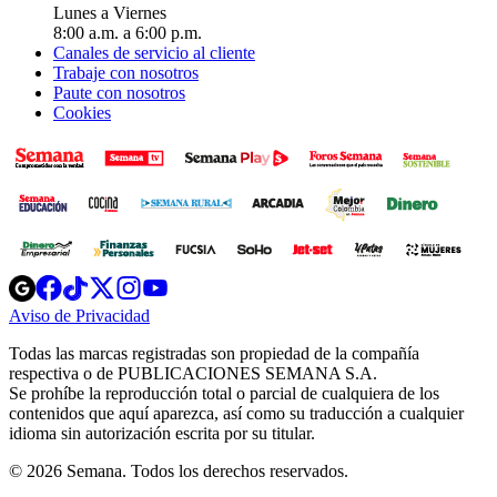
Lunes a Viernes
8:00 a.m. a 6:00 p.m.
Canales de servicio al cliente
Trabaje con nosotros
Paute con nosotros
Cookies
Opens
Opens
Opens
Opens
Opens
in
in
in
in
in
Aviso de Privacidad
Opens
new
new
new
new
new
in
window
window
window
window
window
Todas las marcas registradas son propiedad de la compañía
new
respectiva o de PUBLICACIONES SEMANA S.A.
window
Se prohíbe la reproducción total o parcial de cualquiera de los
contenidos que aquí aparezca, así como su traducción a cualquier
idioma sin autorización escrita por su titular.
© 2026 Semana. Todos los derechos reservados.