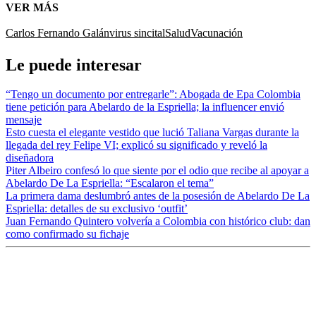
VER MÁS
Carlos Fernando Galán
virus sincital
Salud
Vacunación
Le puede interesar
“Tengo un documento por entregarle”: Abogada de Epa Colombia
tiene petición para Abelardo de la Espriella; la influencer envió
mensaje
Esto cuesta el elegante vestido que lució Taliana Vargas durante la
llegada del rey Felipe VI; explicó su significado y reveló la
diseñadora
Piter Albeiro confesó lo que siente por el odio que recibe al apoyar a
Abelardo De La Espriella: “Escalaron el tema”
La primera dama deslumbró antes de la posesión de Abelardo De La
Espriella: detalles de su exclusivo ‘outfit’
Juan Fernando Quintero volvería a Colombia con histórico club: dan
como confirmado su fichaje