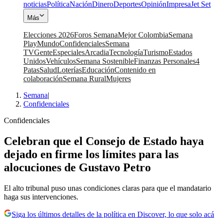
noticias
Política
Nación
Dinero
Deportes
Opinión
Impresa
Jet Set
Más
Elecciones 2026
Foros Semana
Mejor Colombia
Semana
Play
Mundo
Confidenciales
Semana
TV
Gente
Especiales
Arcadia
Tecnología
Turismo
Estados
Unidos
Vehículos
Semana Sostenible
Finanzas Personales
4
Patas
Salud
Loterías
Educación
Contenido en
colaboración
Semana Rural
Mujeres
Semana
|
Confidenciales
Confidenciales
Celebran que el Consejo de Estado haya
dejado en firme los límites para las
alocuciones de Gustavo Petro
El alto tribunal puso unas condiciones claras para que el mandatario
haga sus intervenciones.
Siga los últimos detalles de la política en Discover, lo que solo acá