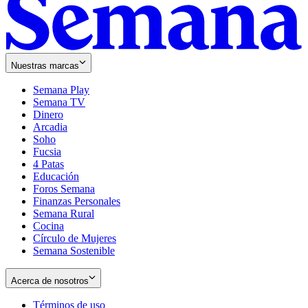
Nuestras marcas
Semana Play
Semana TV
Dinero
Arcadia
Soho
Opens
Fucsia
in
Opens
4 Patas
new
in
Educación
window
new
Foros Semana
window
Finanzas Personales
Semana Rural
Cocina
Círculo de Mujeres
Semana Sostenible
Acerca de nosotros
Términos de uso
Opens