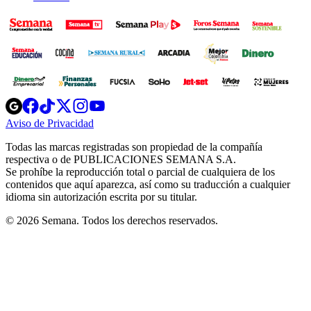
Opens
Opens
Opens
Opens
Opens
in
in
in
in
in
Aviso de Privacidad
Opens
new
new
new
new
new
in
window
window
window
window
window
Todas las marcas registradas son propiedad de la compañía
new
respectiva o de PUBLICACIONES SEMANA S.A.
window
Se prohíbe la reproducción total o parcial de cualquiera de los
contenidos que aquí aparezca, así como su traducción a cualquier
idioma sin autorización escrita por su titular.
© 2026 Semana. Todos los derechos reservados.