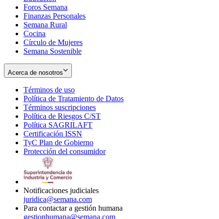
Foros Semana
window
Finanzas Personales
Semana Rural
Cocina
Círculo de Mujeres
Semana Sostenible
Acerca de nosotros
Términos de uso
Opens
Política de Tratamiento de Datos
in
Opens
Términos suscripciones
new
Opens
in
Política de Riesgos C/ST
window
in
Opens
new
Política SAGRILAFT
Opens
new
in
window
Certificación ISSN
Opens
in
window
new
TyC Plan de Gobierno
in
new
Opens
window
Protección del consumidor
new
window
in
Opens
window
new
in
window
new
window
Notificaciones judiciales
juridica@semana.com
Para contactar a gestión humana
gestionhumana@semana.com