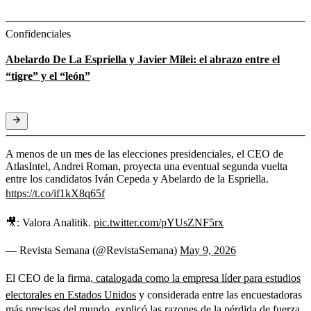
Confidenciales
Abelardo De La Espriella y Javier Milei: el abrazo entre el
“tigre” y el “león”
A menos de un mes de las elecciones presidenciales, el CEO de
AtlasIntel, Andrei Roman, proyecta una eventual segunda vuelta
entre los candidatos Iván Cepeda y Abelardo de la Espriella.
https://t.co/if1kX8q65f
🎥: Valora Analitik.
pic.twitter.com/pYUsZNF5rx
— Revista Semana (@RevistaSemana)
May 9, 2026
El CEO de la firma,
catalogada como la empresa líder para estudios
electorales en Estados Unidos
y considerada entre las encuestadoras
más precisas del mundo, explicó las razones de la pérdida de fuerza