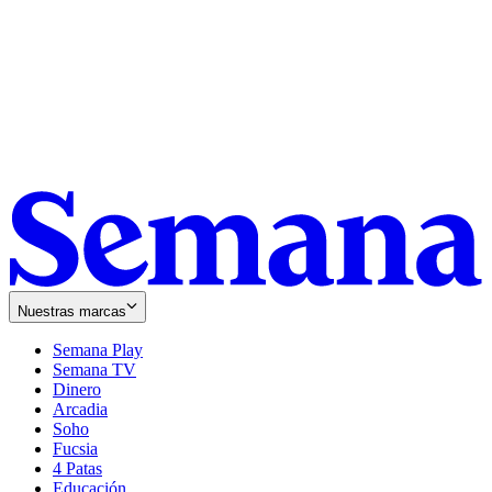
Nuestras marcas
Semana Play
Semana TV
Dinero
Arcadia
Soho
Opens
Fucsia
in
Opens
4 Patas
new
in
Educación
window
new