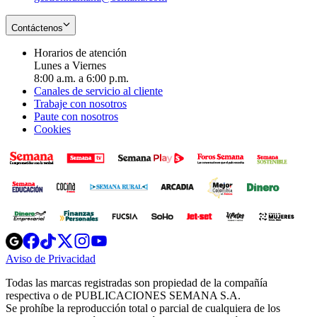
Contáctenos
Horarios de atención
Lunes a Viernes
8:00 a.m. a 6:00 p.m.
Canales de servicio al cliente
Trabaje con nosotros
Paute con nosotros
Cookies
Opens
Opens
Opens
Opens
Opens
in
in
in
in
in
Aviso de Privacidad
Opens
new
new
new
new
new
in
window
window
window
window
window
Todas las marcas registradas son propiedad de la compañía
new
respectiva o de PUBLICACIONES SEMANA S.A.
window
Se prohíbe la reproducción total o parcial de cualquiera de los