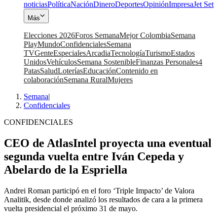
noticias
Política
Nación
Dinero
Deportes
Opinión
Impresa
Jet Set
Más
Elecciones 2026
Foros Semana
Mejor Colombia
Semana
Play
Mundo
Confidenciales
Semana
TV
Gente
Especiales
Arcadia
Tecnología
Turismo
Estados
Unidos
Vehículos
Semana Sostenible
Finanzas Personales
4
Patas
Salud
Loterías
Educación
Contenido en
colaboración
Semana Rural
Mujeres
Semana
|
Confidenciales
CONFIDENCIALES
CEO de AtlasIntel proyecta una eventual
segunda vuelta entre Iván Cepeda y
Abelardo de la Espriella
Andrei Roman participó en el foro ‘Triple Impacto’ de Valora
Analitik, desde donde analizó los resultados de cara a la primera
vuelta presidencial el próximo 31 de mayo.