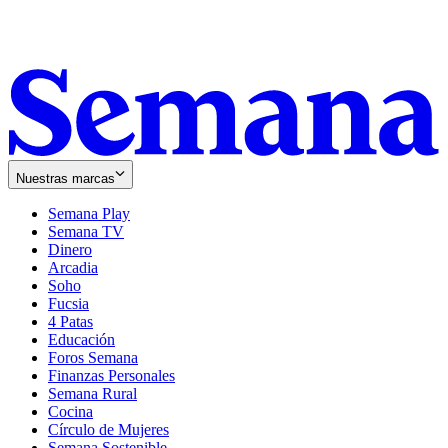
Nuestras marcas
Semana Play
Semana TV
Dinero
Arcadia
Soho
Opens
Fucsia
in
Opens
4 Patas
new
in
Educación
window
new
Foros Semana
window
Finanzas Personales
Semana Rural
Cocina
Círculo de Mujeres
Semana Sostenible