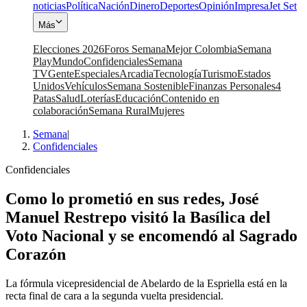
noticias
Política
Nación
Dinero
Deportes
Opinión
Impresa
Jet Set
Más
Elecciones 2026
Foros Semana
Mejor Colombia
Semana
Play
Mundo
Confidenciales
Semana
TV
Gente
Especiales
Arcadia
Tecnología
Turismo
Estados
Unidos
Vehículos
Semana Sostenible
Finanzas Personales
4
Patas
Salud
Loterías
Educación
Contenido en
colaboración
Semana Rural
Mujeres
Semana
|
Confidenciales
Confidenciales
Como lo prometió en sus redes, José
Manuel Restrepo visitó la Basílica del
Voto Nacional y se encomendó al Sagrado
Corazón
La fórmula vicepresidencial de Abelardo de la Espriella está en la
recta final de cara a la segunda vuelta presidencial.