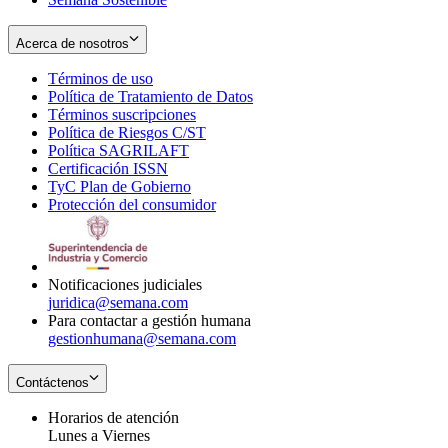
Acerca de nosotros
Términos de uso
Opens
Política de Tratamiento de Datos
in
Opens
Términos suscripciones
new
Opens
in
Política de Riesgos C/ST
window
in
Opens
new
Política SAGRILAFT
Opens
new
in
window
Certificación ISSN
Opens
in
window
new
TyC Plan de Gobierno
in
new
Opens
window
Protección del consumidor
new
window
in
Opens
window
new
in
window
new
window
Notificaciones judiciales
juridica@semana.com
Para contactar a gestión humana
gestionhumana@semana.com
Contáctenos
Horarios de atención
Lunes a Viernes