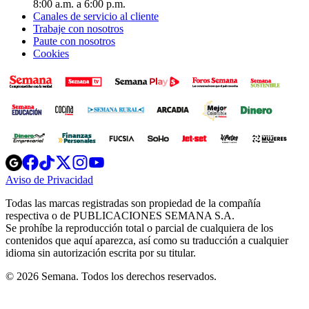
8:00 a.m. a 6:00 p.m.
Canales de servicio al cliente
Trabaje con nosotros
Paute con nosotros
Cookies
Opens
Opens
Opens
Opens
Opens
in
in
in
in
in
Aviso de Privacidad
Opens
new
new
new
new
new
in
window
window
window
window
window
Todas las marcas registradas son propiedad de la compañía
new
respectiva o de PUBLICACIONES SEMANA S.A.
window
Se prohíbe la reproducción total o parcial de cualquiera de los
contenidos que aquí aparezca, así como su traducción a cualquier
idioma sin autorización escrita por su titular.
© 2026 Semana. Todos los derechos reservados.