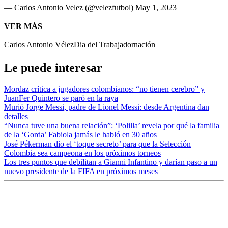
— Carlos Antonio Velez (@velezfutbol)
May 1, 2023
VER MÁS
Carlos Antonio Vélez
Dia del Trabajador
nación
Le puede interesar
Mordaz crítica a jugadores colombianos: “no tienen cerebro” y
JuanFer Quintero se paró en la raya
Murió Jorge Messi, padre de Lionel Messi: desde Argentina dan
detalles
“Nunca tuve una buena relación”: ‘Polilla’ revela por qué la familia
de la ‘Gorda’ Fabiola jamás le habló en 30 años
José Pékerman dio el ‘toque secreto’ para que la Selección
Colombia sea campeona en los próximos torneos
Los tres puntos que debilitan a Gianni Infantino y darían paso a un
nuevo presidente de la FIFA en próximos meses