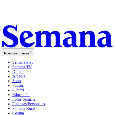
Nuestras marcas
Semana Play
Semana TV
Dinero
Arcadia
Soho
Opens
Fucsia
in
Opens
4 Patas
new
in
Educación
window
new
Foros Semana
window
Finanzas Personales
Semana Rural
Cocina