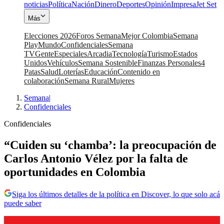
noticias
Política
Nación
Dinero
Deportes
Opinión
Impresa
Jet Set
Más
Elecciones 2026
Foros Semana
Mejor Colombia
Semana
Play
Mundo
Confidenciales
Semana
TV
Gente
Especiales
Arcadia
Tecnología
Turismo
Estados
Unidos
Vehículos
Semana Sostenible
Finanzas Personales
4
Patas
Salud
Loterías
Educación
Contenido en
colaboración
Semana Rural
Mujeres
Semana
|
Confidenciales
Confidenciales
“Cuiden su ‘chamba’: la preocupación de
Carlos Antonio Vélez por la falta de
oportunidades en Colombia
Siga los últimos detalles de la política en Discover, lo que solo acá
puede saber