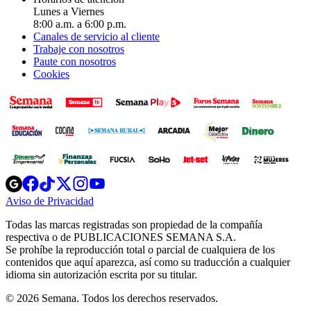
Lunes a Viernes
8:00 a.m. a 6:00 p.m.
Canales de servicio al cliente
Trabaje con nosotros
Paute con nosotros
Cookies
Opens
Opens
Opens
Opens
Opens
in
in
in
in
in
Aviso de Privacidad
Opens
new
new
new
new
new
in
window
window
window
window
window
Todas las marcas registradas son propiedad de la compañía
new
respectiva o de PUBLICACIONES SEMANA S.A.
window
Se prohíbe la reproducción total o parcial de cualquiera de los
contenidos que aquí aparezca, así como su traducción a cualquier
idioma sin autorización escrita por su titular.
© 2026 Semana. Todos los derechos reservados.