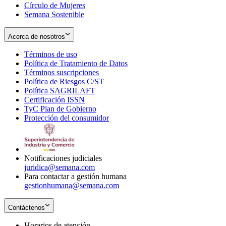
Círculo de Mujeres
Semana Sostenible
Acerca de nosotros
Términos de uso
Opens
Política de Tratamiento de Datos
in
Opens
Términos suscripciones
new
Opens
in
Política de Riesgos C/ST
window
in
Opens
new
Política SAGRILAFT
Opens
new
in
window
Certificación ISSN
Opens
in
window
new
TyC Plan de Gobierno
in
new
Opens
window
Protección del consumidor
new
window
in
Opens
window
new
in
window
new
window
Notificaciones judiciales
juridica@semana.com
Para contactar a gestión humana
gestionhumana@semana.com
Contáctenos
Horarios de atención