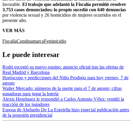
favorable.
El trabajo que adelantó la Fiscalía permitió resolver
3.753 casos denunciados; lo propio sucedió con 640 denuncias
por violencia sexual y 26 homicidios de mujeres ocurridos en el
presente año.
VER MÁS
Fiscalía
Cundinamarca
Feminicidio
Le puede interesar
Rodri escogió su nuevo equipo: anuncio oficial tras las ofertas de
Real Madrid y Barcelona
Horóscopo y predicciones del Niño Prodigio para hoy viernes, 7 de
agosto
Walter Mercado: números de la suerte para el 7 de agosto; cifras
ganadoras para jugar la lotería
Alexis Henríquez le respondió a Carlos Antonio Vélez: ventiló la
reacción de los jugadores
Esposa de Abelardo De La Espriella hizo especial publicación antes
de la posesión presidencial