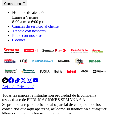
Contáctenos
Horarios de atención
Lunes a Viernes
8:00 a.m. a 6:00 p.m.
Canales de servicio al cliente
Trabaje con nosotros
Paute con nosotros
Cookies
Opens
Opens
Opens
Opens
Opens
in
in
in
in
in
Aviso de Privacidad
Opens
new
new
new
new
new
in
window
window
window
window
window
Todas las marcas registradas son propiedad de la compañía
new
respectiva o de PUBLICACIONES SEMANA S.A.
window
Se prohíbe la reproducción total o parcial de cualquiera de los
contenidos que aquí aparezca, así como su traducción a cualquier
idioma sin autorización escrita por su titular.