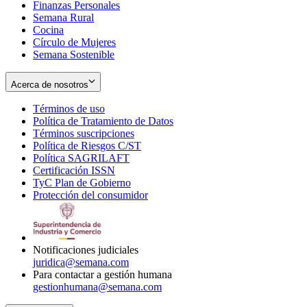
Finanzas Personales
Semana Rural
Cocina
Círculo de Mujeres
Semana Sostenible
Acerca de nosotros
Términos de uso
Opens
Política de Tratamiento de Datos
in
Opens
Términos suscripciones
new
Opens
in
Política de Riesgos C/ST
window
in
Opens
new
Política SAGRILAFT
Opens
new
in
window
Certificación ISSN
Opens
in
window
new
TyC Plan de Gobierno
in
new
Opens
window
Protección del consumidor
new
window
in
Opens
window
new
in
window
new
window
Notificaciones judiciales
juridica@semana.com
Para contactar a gestión humana
gestionhumana@semana.com