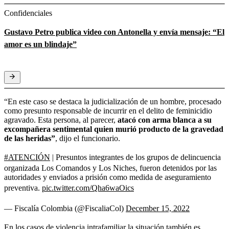
Confidenciales
Gustavo Petro publica video con Antonella y envía mensaje: “El
amor es un blindaje”
“En este caso se destaca la judicialización de un hombre, procesado
como presunto responsable de incurrir en el delito de feminicidio
agravado. Esta persona, al parecer,
atacó con arma blanca a su
excompañera sentimental quien murió producto de la gravedad
de las heridas”
, dijo el funcionario.
#ATENCIÓN
| Presuntos integrantes de los grupos de delincuencia
organizada Los Comandos y Los Niches, fueron detenidos por las
autoridades y enviados a prisión como medida de aseguramiento
preventiva.
pic.twitter.com/Qha6waOics
— Fiscalía Colombia (@FiscaliaCol)
December 15, 2022
En los casos de violencia intrafamiliar la situación también es