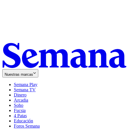
Nuestras marcas
Semana Play
Semana TV
Dinero
Arcadia
Soho
Opens
Fucsia
in
Opens
4 Patas
new
in
Educación
window
new
Foros Semana
window