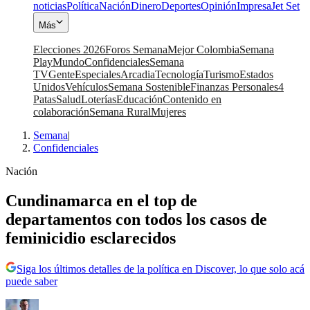
noticias
Política
Nación
Dinero
Deportes
Opinión
Impresa
Jet Set
Más
Elecciones 2026
Foros Semana
Mejor Colombia
Semana
Play
Mundo
Confidenciales
Semana
TV
Gente
Especiales
Arcadia
Tecnología
Turismo
Estados
Unidos
Vehículos
Semana Sostenible
Finanzas Personales
4
Patas
Salud
Loterías
Educación
Contenido en
colaboración
Semana Rural
Mujeres
Semana
|
Confidenciales
Nación
Cundinamarca en el top de
departamentos con todos los casos de
feminicidio esclarecidos
Siga los últimos detalles de la política en Discover, lo que solo acá
puede saber