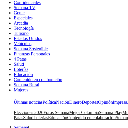
Confidenciales
Semana TV
Gente
Especiales
Arcadia
Tecnología
Turismo
Estados Unidos
Vehículos
Semana Sostenible
Finanzas Personales
4 Patas
Salud
Loterías
Educación
Contenido en colaboración
Semana Rural
Mujeres
Últimas noticias
Política
Nación
Dinero
Deportes
Opinión
Impresa
Elecciones 2026
Foros Semana
Mejor Colombia
Semana Play
Mu
Patas
Salud
Loterías
Educación
Contenido en colaboración
Seman
Semana
|