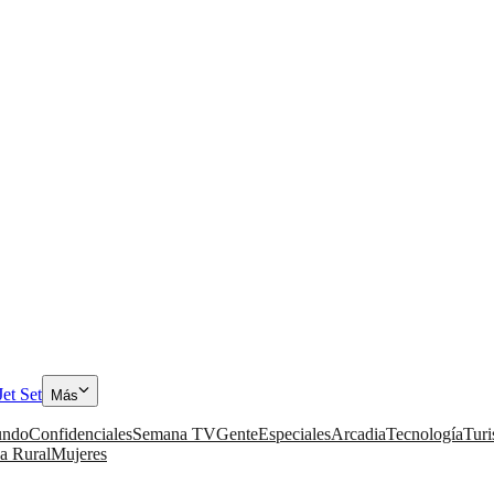
Jet Set
Más
ndo
Confidenciales
Semana TV
Gente
Especiales
Arcadia
Tecnología
Tur
a Rural
Mujeres