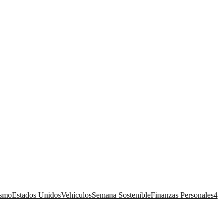
ismo
Estados Unidos
Vehículos
Semana Sostenible
Finanzas Personales
4