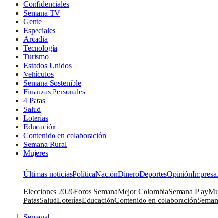
Confidenciales
Semana TV
Gente
Especiales
Arcadia
Tecnología
Turismo
Estados Unidos
Vehículos
Semana Sostenible
Finanzas Personales
4 Patas
Salud
Loterías
Educación
Contenido en colaboración
Semana Rural
Mujeres
Últimas noticias
Política
Nación
Dinero
Deportes
Opinión
Impresa
Elecciones 2026
Foros Semana
Mejor Colombia
Semana Play
Mu
Patas
Salud
Loterías
Educación
Contenido en colaboración
Seman
Semana
|