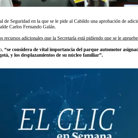
l de Seguridad en la que se le pide al Cabildo una aprobación de adició
lcalde Carlos Fernando Galán.
s recursos adicionales que la Secretaría está pidiendo que se le aprueb
jo,
“se considera de vital importancia del parque automotor asignado
otá, y los desplazamientos de su núcleo familiar”.