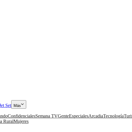
Jet Set
Más
ndo
Confidenciales
Semana TV
Gente
Especiales
Arcadia
Tecnología
Tur
a Rural
Mujeres