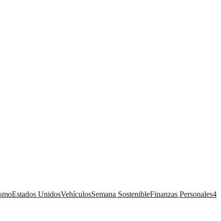
ismo
Estados Unidos
Vehículos
Semana Sostenible
Finanzas Personales
4