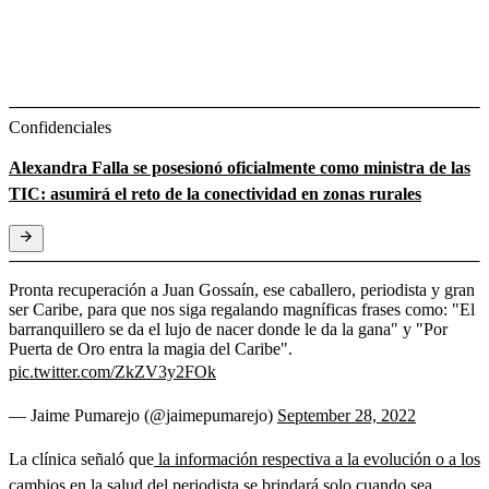
Confidenciales
Alexandra Falla se posesionó oficialmente como ministra de las
TIC: asumirá el reto de la conectividad en zonas rurales
Pronta recuperación a Juan Gossaín, ese caballero, periodista y gran
ser Caribe, para que nos siga regalando magníficas frases como: "El
barranquillero se da el lujo de nacer donde le da la gana" y "Por
Puerta de Oro entra la magia del Caribe".
pic.twitter.com/ZkZV3y2FOk
— Jaime Pumarejo (@jaimepumarejo)
September 28, 2022
La clínica señaló que
la información respectiva a la evolución o a los
cambios en la salud del periodista se brindará solo cuando sea