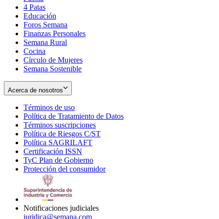
4 Patas
new
in
Educación
window
new
Foros Semana
window
Finanzas Personales
Semana Rural
Cocina
Círculo de Mujeres
Semana Sostenible
Acerca de nosotros
Términos de uso
Opens
Política de Tratamiento de Datos
in
Opens
Términos suscripciones
new
Opens
in
Política de Riesgos C/ST
window
in
Opens
new
Política SAGRILAFT
Opens
new
in
window
Certificación ISSN
Opens
in
window
new
TyC Plan de Gobierno
in
new
Opens
window
Protección del consumidor
new
window
in
Opens
window
new
in
window
new
window
Notificaciones judiciales
juridica@semana.com