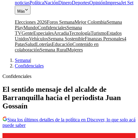
noticias
Política
Nación
Dinero
Deportes
Opinión
Impresa
Jet Set
Más
Elecciones 2026
Foros Semana
Mejor Colombia
Semana
Play
Mundo
Confidenciales
Semana
TV
Gente
Especiales
Arcadia
Tecnología
Turismo
Estados
Unidos
Vehículos
Semana Sostenible
Finanzas Personales
4
Patas
Salud
Loterías
Educación
Contenido en
colaboración
Semana Rural
Mujeres
Semana
|
Confidenciales
Confidenciales
El sentido mensaje del alcalde de
Barranquilla hacia el periodista Juan
Gossaín
Siga los últimos detalles de la política en Discover, lo que solo acá
puede saber