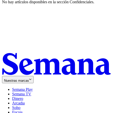
No hay artículos disponibles en la sección
Confidenciales
.
Nuestras marcas
Semana Play
Semana TV
Dinero
Arcadia
Soho
Opens
Fucsia
in
Opens