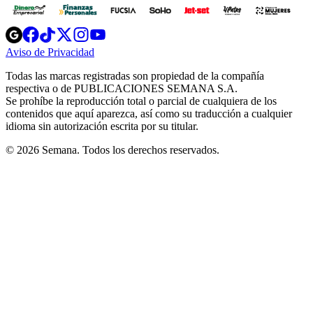
Opens
Opens
Opens
Opens
Opens
in
in
in
in
in
Aviso de Privacidad
Opens
new
new
new
new
new
in
window
window
window
window
window
Todas las marcas registradas son propiedad de la compañía
new
respectiva o de PUBLICACIONES SEMANA S.A.
window
Se prohíbe la reproducción total o parcial de cualquiera de los
contenidos que aquí aparezca, así como su traducción a cualquier
idioma sin autorización escrita por su titular.
© 2026 Semana. Todos los derechos reservados.