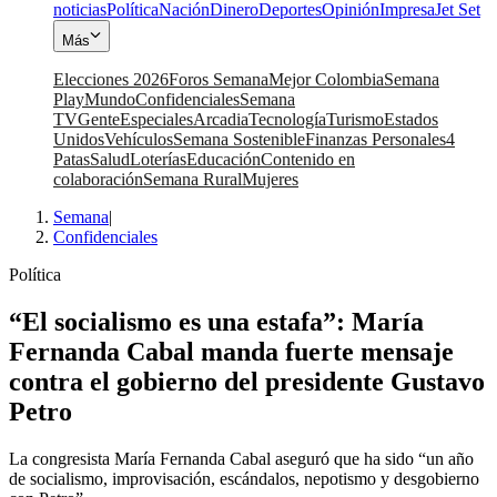
noticias
Política
Nación
Dinero
Deportes
Opinión
Impresa
Jet Set
Más
Elecciones 2026
Foros Semana
Mejor Colombia
Semana
Play
Mundo
Confidenciales
Semana
TV
Gente
Especiales
Arcadia
Tecnología
Turismo
Estados
Unidos
Vehículos
Semana Sostenible
Finanzas Personales
4
Patas
Salud
Loterías
Educación
Contenido en
colaboración
Semana Rural
Mujeres
Semana
|
Confidenciales
Política
“El socialismo es una estafa”: María
Fernanda Cabal manda fuerte mensaje
contra el gobierno del presidente Gustavo
Petro
La congresista María Fernanda Cabal aseguró que ha sido “un año
de socialismo, improvisación, escándalos, nepotismo y desgobierno