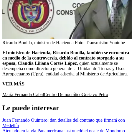
Ricardo Bonilla, ministro de Hacienda
Foto:
Transmisión Youtube
El ministro de Hacienda, Ricardo Bonilla, también se encuentra
en medio de la controversia, debido al contrato otorgado a su
esposa, Claudia Liliana Cortés López
, quien actualmente se
desempeña como directora general de la Unidad de Tierras y Usos
Agropecuarios (Upra), entidad adscrita al Ministerio de Agricultura.
VER MÁS
María Fernanda Cabal
Centro Democrático
Gustavo Petro
Le puede interesar
Juan Fernando Quintero: dan detalles del contrato que firmará con
Medellín
Atentado en la vía Panamericana: así quedó el peaje de Mondomo