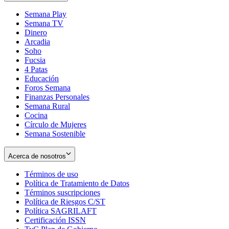
Semana Play
Semana TV
Dinero
Arcadia
Soho
Opens
Fucsia
in
Opens
4 Patas
new
in
Educación
window
new
Foros Semana
window
Finanzas Personales
Semana Rural
Cocina
Círculo de Mujeres
Semana Sostenible
Acerca de nosotros
Términos de uso
Opens
Política de Tratamiento de Datos
in
Opens
Términos suscripciones
new
Opens
in
Política de Riesgos C/ST
window
in
Opens
new
Política SAGRILAFT
Opens
new
in
window
Certificación ISSN
Opens
in
window
new