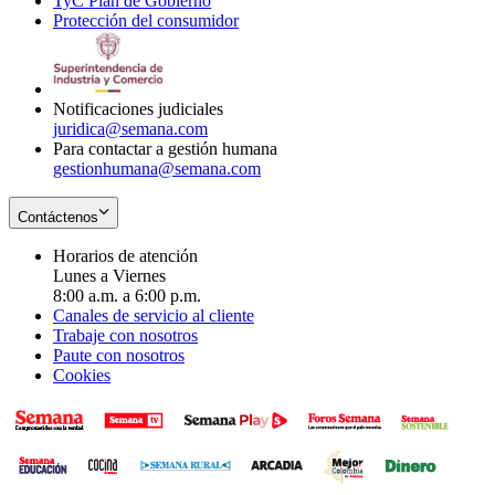
TyC Plan de Gobierno
in
new
Opens
window
Protección del consumidor
new
window
in
Opens
window
new
in
window
new
window
Notificaciones judiciales
juridica@semana.com
Para contactar a gestión humana
gestionhumana@semana.com
Contáctenos
Horarios de atención
Lunes a Viernes
8:00 a.m. a 6:00 p.m.
Canales de servicio al cliente
Trabaje con nosotros
Paute con nosotros
Cookies