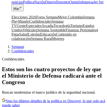
noticias
Política
Nación
Dinero
Deportes
Opinión
Impresa
Jet Set
Más
Elecciones 2026
Foros Semana
Mejor Colombia
Semana
Play
Mundo
Confidenciales
Semana
TV
Gente
Especiales
Arcadia
Tecnología
Turismo
Estados
Unidos
Vehículos
Semana Sostenible
Finanzas Personales
4
Patas
Salud
Loterías
Educación
Contenido en
colaboración
Semana Rural
Mujeres
Semana
|
Confidenciales
Confidenciales
Estos son los cuatro proyectos de ley que
el Ministerio de Defensa radicará ante el
Congreso
Buscan modernizar el marco jurídico de la seguridad nacional.
Siga los últimos detalles de la política en Discover, lo que solo acá
puede saber