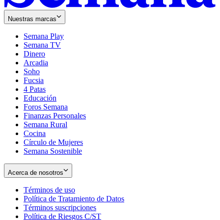
Nuestras marcas
Semana Play
Semana TV
Dinero
Arcadia
Soho
Opens
Fucsia
in
Opens
4 Patas
new
in
Educación
window
new
Foros Semana
window
Finanzas Personales
Semana Rural
Cocina
Círculo de Mujeres
Semana Sostenible
Acerca de nosotros
Términos de uso
Opens
Política de Tratamiento de Datos
in
Opens
Términos suscripciones
new
Opens
in
Política de Riesgos C/ST
window
in
Opens
new