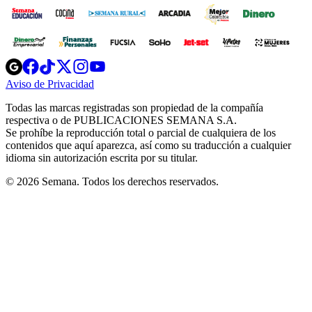
Opens
Opens
Opens
Opens
Opens
in
in
in
in
in
Aviso de Privacidad
Opens
new
new
new
new
new
in
window
window
window
window
window
Todas las marcas registradas son propiedad de la compañía
new
respectiva o de PUBLICACIONES SEMANA S.A.
window
Se prohíbe la reproducción total o parcial de cualquiera de los
contenidos que aquí aparezca, así como su traducción a cualquier
idioma sin autorización escrita por su titular.
© 2026 Semana. Todos los derechos reservados.