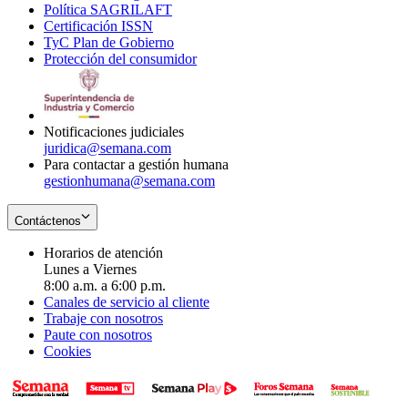
Política SAGRILAFT
Opens
new
in
window
Certificación ISSN
Opens
in
window
new
TyC Plan de Gobierno
in
new
Opens
window
Protección del consumidor
new
window
in
Opens
window
new
in
window
new
window
Notificaciones judiciales
juridica@semana.com
Para contactar a gestión humana
gestionhumana@semana.com
Contáctenos
Horarios de atención
Lunes a Viernes
8:00 a.m. a 6:00 p.m.
Canales de servicio al cliente
Trabaje con nosotros
Paute con nosotros
Cookies