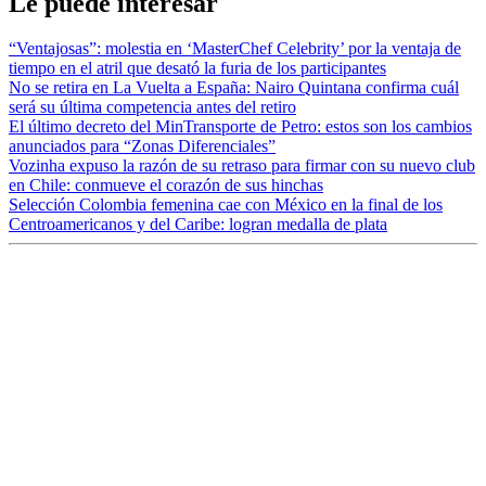
Le puede interesar
“Ventajosas”: molestia en ‘MasterChef Celebrity’ por la ventaja de
tiempo en el atril que desató la furia de los participantes
No se retira en La Vuelta a España: Nairo Quintana confirma cuál
será su última competencia antes del retiro
El último decreto del MinTransporte de Petro: estos son los cambios
anunciados para “Zonas Diferenciales”
Vozinha expuso la razón de su retraso para firmar con su nuevo club
en Chile: conmueve el corazón de sus hinchas
Selección Colombia femenina cae con México en la final de los
Centroamericanos y del Caribe: logran medalla de plata