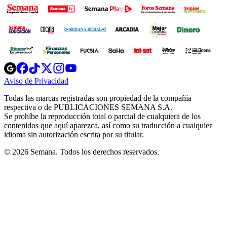
Opens
Opens
Opens
Opens
Opens
in
in
in
in
in
Aviso de Privacidad
Opens
new
new
new
new
new
in
window
window
window
window
window
Todas las marcas registradas son propiedad de la compañía
new
respectiva o de PUBLICACIONES SEMANA S.A.
window
Se prohíbe la reproducción total o parcial de cualquiera de los
contenidos que aquí aparezca, así como su traducción a cualquier
idioma sin autorización escrita por su titular.
© 2026 Semana. Todos los derechos reservados.