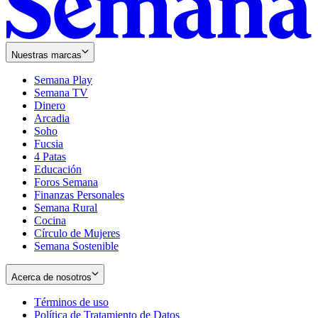
Nuestras marcas
Semana Play
Semana TV
Dinero
Arcadia
Soho
Opens
Fucsia
in
Opens
4 Patas
new
in
Educación
window
new
Foros Semana
window
Finanzas Personales
Semana Rural
Cocina
Círculo de Mujeres
Semana Sostenible
Acerca de nosotros
Términos de uso
Opens
Política de Tratamiento de Datos
in
Opens