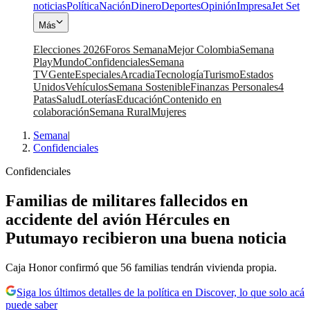
noticias
Política
Nación
Dinero
Deportes
Opinión
Impresa
Jet Set
Más
Elecciones 2026
Foros Semana
Mejor Colombia
Semana
Play
Mundo
Confidenciales
Semana
TV
Gente
Especiales
Arcadia
Tecnología
Turismo
Estados
Unidos
Vehículos
Semana Sostenible
Finanzas Personales
4
Patas
Salud
Loterías
Educación
Contenido en
colaboración
Semana Rural
Mujeres
Semana
|
Confidenciales
Confidenciales
Familias de militares fallecidos en
accidente del avión Hércules en
Putumayo recibieron una buena noticia
Caja Honor confirmó que 56 familias tendrán vivienda propia.
Siga los últimos detalles de la política en Discover, lo que solo acá
puede saber