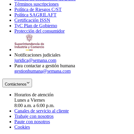
Términos suscripciones
new
Opens
in
Política de Riesgos C/ST
window
in
Opens
new
Política SAGRILAFT
Opens
new
in
window
Certificación ISSN
Opens
in
window
new
TyC Plan de Gobierno
in
new
Opens
window
Protección del consumidor
new
window
in
Opens
window
new
in
window
new
window
Notificaciones judiciales
juridica@semana.com
Para contactar a gestión humana
gestionhumana@semana.com
Contáctenos
Horarios de atención
Lunes a Viernes
8:00 a.m. a 6:00 p.m.
Canales de servicio al cliente
Trabaje con nosotros
Paute con nosotros
Cookies