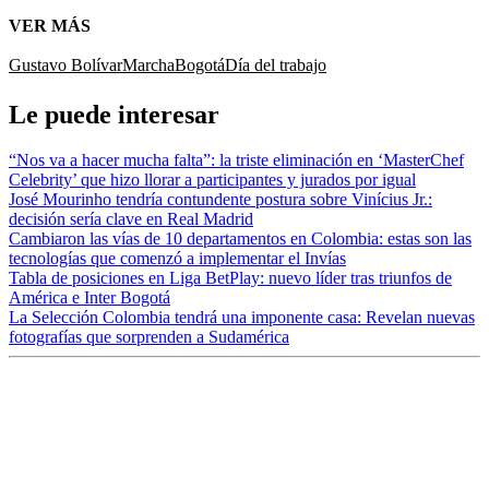
VER MÁS
Gustavo Bolívar
Marcha
Bogotá
Día del trabajo
Le puede interesar
“Nos va a hacer mucha falta”: la triste eliminación en ‘MasterChef
Celebrity’ que hizo llorar a participantes y jurados por igual
José Mourinho tendría contundente postura sobre Vinícius Jr.:
decisión sería clave en Real Madrid
Cambiaron las vías de 10 departamentos en Colombia: estas son las
tecnologías que comenzó a implementar el Invías
Tabla de posiciones en Liga BetPlay: nuevo líder tras triunfos de
América e Inter Bogotá
La Selección Colombia tendrá una imponente casa: Revelan nuevas
fotografías que sorprenden a Sudamérica