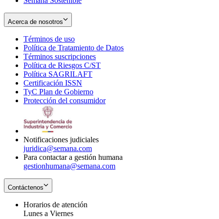
Semana Sostenible
Acerca de nosotros
Términos de uso
Opens
Política de Tratamiento de Datos
in
Opens
Términos suscripciones
new
Opens
in
Política de Riesgos C/ST
window
in
Opens
new
Política SAGRILAFT
Opens
new
in
window
Certificación ISSN
Opens
in
window
new
TyC Plan de Gobierno
in
new
Opens
window
Protección del consumidor
new
window
in
Opens
window
new
in
window
new
window
Notificaciones judiciales
juridica@semana.com
Para contactar a gestión humana
gestionhumana@semana.com
Contáctenos
Horarios de atención
Lunes a Viernes