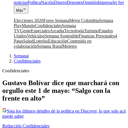
noticias
Política
Nación
Dinero
Deportes
Opinión
Impresa
Jet Set
Más
Elecciones 2026
Foros Semana
Mejor Colombia
Semana
Play
Mundo
Confidenciales
Semana
TV
Gente
Especiales
Arcadia
Tecnología
Turismo
Estados
Unidos
Vehículos
Semana Sostenible
Finanzas Personales
4
Patas
Salud
Loterías
Educación
Contenido en
colaboración
Semana Rural
Mujeres
Semana
|
Confidenciales
Confidenciales
Gustavo Bolívar dice que marchará con
orgullo este 1 de mayo: “Salgo con la
frente en alto”
Siga los últimos detalles de la política en Discover, lo que solo acá
puede saber
Redacción Confidenciales