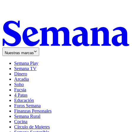
Nuestras marcas
Semana Play
Semana TV
Dinero
Arcadia
Soho
Opens
Fucsia
in
Opens
4 Patas
new
in
Educación
window
new
Foros Semana
window
Finanzas Personales
Semana Rural
Cocina
Círculo de Mujeres