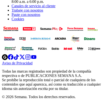
8:00 a.m. a 6:00 p.m.
Canales de servicio al cliente
Trabaje con nosotros
Paute con nosotros
Cookies
Opens
Opens
Opens
Opens
Opens
in
in
in
in
in
Aviso de Privacidad
Opens
new
new
new
new
new
in
window
window
window
window
window
Todas las marcas registradas son propiedad de la compañía
new
respectiva o de PUBLICACIONES SEMANA S.A.
window
Se prohíbe la reproducción total o parcial de cualquiera de los
contenidos que aquí aparezca, así como su traducción a cualquier
idioma sin autorización escrita por su titular.
© 2026 Semana. Todos los derechos reservados.