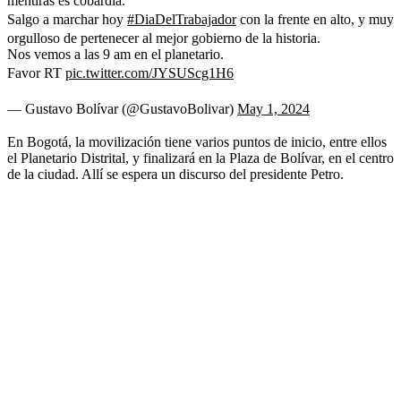
mentiras es cobardía.
Salgo a marchar hoy
#DiaDelTrabajador
con la frente en alto, y muy
orgulloso de pertenecer al mejor gobierno de la historia.
Nos vemos a las 9 am en el planetario.
Favor RT
pic.twitter.com/JYSUScg1H6
— Gustavo Bolívar (@GustavoBolivar)
May 1, 2024
En Bogotá, la movilización tiene varios puntos de inicio, entre ellos
el Planetario Distrital, y finalizará en la Plaza de Bolívar, en el centro
de la ciudad. Allí se espera un discurso del presidente Petro.