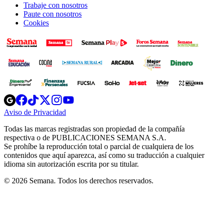
Trabaje con nosotros
Paute con nosotros
Cookies
Opens
Opens
Opens
Opens
Opens
in
in
in
in
in
Aviso de Privacidad
Opens
new
new
new
new
new
in
window
window
window
window
window
Todas las marcas registradas son propiedad de la compañía
new
respectiva o de PUBLICACIONES SEMANA S.A.
window
Se prohíbe la reproducción total o parcial de cualquiera de los
contenidos que aquí aparezca, así como su traducción a cualquier
idioma sin autorización escrita por su titular.
© 2026 Semana. Todos los derechos reservados.