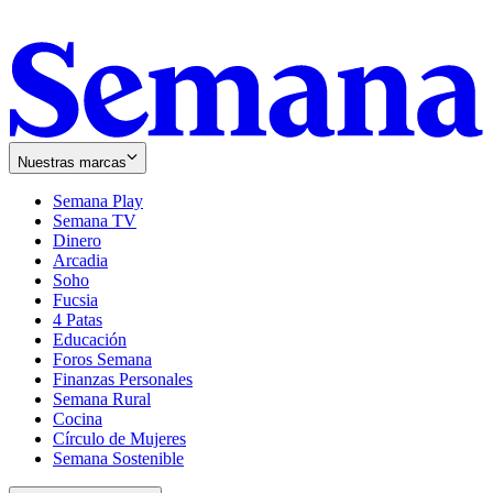
Nuestras marcas
Semana Play
Semana TV
Dinero
Arcadia
Soho
Opens
Fucsia
in
Opens
4 Patas
new
in
Educación
window
new
Foros Semana
window
Finanzas Personales
Semana Rural
Cocina
Círculo de Mujeres
Semana Sostenible