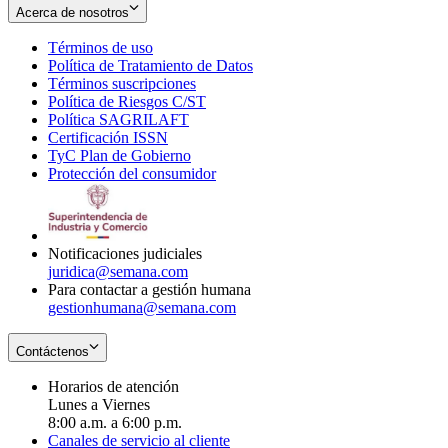
Acerca de nosotros
Términos de uso
Opens
Política de Tratamiento de Datos
in
Opens
Términos suscripciones
new
Opens
in
Política de Riesgos C/ST
window
in
Opens
new
Política SAGRILAFT
Opens
new
in
window
Certificación ISSN
Opens
in
window
new
TyC Plan de Gobierno
in
new
Opens
window
Protección del consumidor
new
window
in
Opens
window
new
in
window
new
window
Notificaciones judiciales
juridica@semana.com
Para contactar a gestión humana
gestionhumana@semana.com
Contáctenos
Horarios de atención
Lunes a Viernes
8:00 a.m. a 6:00 p.m.
Canales de servicio al cliente