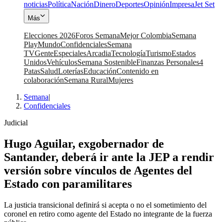
noticias
Política
Nación
Dinero
Deportes
Opinión
Impresa
Jet Set
Más
Elecciones 2026
Foros Semana
Mejor Colombia
Semana
Play
Mundo
Confidenciales
Semana
TV
Gente
Especiales
Arcadia
Tecnología
Turismo
Estados
Unidos
Vehículos
Semana Sostenible
Finanzas Personales
4
Patas
Salud
Loterías
Educación
Contenido en
colaboración
Semana Rural
Mujeres
Semana
|
Confidenciales
Judicial
Hugo Aguilar, exgobernador de
Santander, deberá ir ante la JEP a rendir
versión sobre vínculos de Agentes del
Estado con paramilitares
La justicia transicional definirá si acepta o no el sometimiento del
coronel en retiro como agente del Estado no integrante de la fuerza