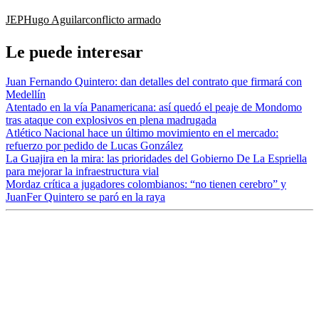
JEP
Hugo Aguilar
conflicto armado
Le puede interesar
Juan Fernando Quintero: dan detalles del contrato que firmará con
Medellín
Atentado en la vía Panamericana: así quedó el peaje de Mondomo
tras ataque con explosivos en plena madrugada
Atlético Nacional hace un último movimiento en el mercado:
refuerzo por pedido de Lucas González
La Guajira en la mira: las prioridades del Gobierno De La Espriella
para mejorar la infraestructura vial
Mordaz crítica a jugadores colombianos: “no tienen cerebro” y
JuanFer Quintero se paró en la raya