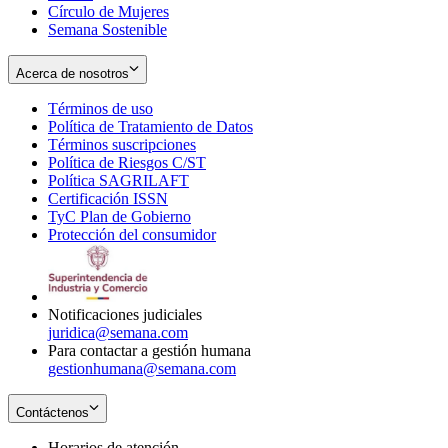
Círculo de Mujeres
Semana Sostenible
Acerca de nosotros
Términos de uso
Opens
Política de Tratamiento de Datos
in
Opens
Términos suscripciones
new
Opens
in
Política de Riesgos C/ST
window
in
Opens
new
Política SAGRILAFT
Opens
new
in
window
Certificación ISSN
Opens
in
window
new
TyC Plan de Gobierno
in
new
Opens
window
Protección del consumidor
new
window
in
Opens
window
new
in
window
new
window
Notificaciones judiciales
juridica@semana.com
Para contactar a gestión humana
gestionhumana@semana.com
Contáctenos
Horarios de atención