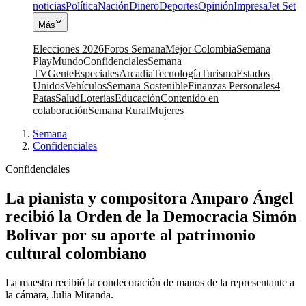
noticias
Política
Nación
Dinero
Deportes
Opinión
Impresa
Jet Set
Más
Elecciones 2026
Foros Semana
Mejor Colombia
Semana
Play
Mundo
Confidenciales
Semana
TV
Gente
Especiales
Arcadia
Tecnología
Turismo
Estados
Unidos
Vehículos
Semana Sostenible
Finanzas Personales
4
Patas
Salud
Loterías
Educación
Contenido en
colaboración
Semana Rural
Mujeres
Semana
|
Confidenciales
Confidenciales
La pianista y compositora Amparo Ángel
recibió la Orden de la Democracia Simón
Bolívar por su aporte al patrimonio
cultural colombiano
La maestra recibió la condecoración de manos de la representante a
la cámara, Julia Miranda.