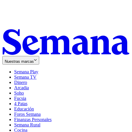
Nuestras marcas
Semana Play
Semana TV
Dinero
Arcadia
Soho
Opens
Fucsia
in
Opens
4 Patas
new
in
Educación
window
new
Foros Semana
window
Finanzas Personales
Semana Rural
Cocina