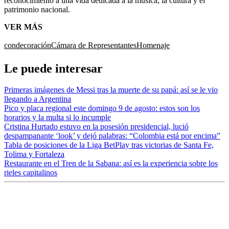
reconocimiento a una vida dedicada a la música, la cultura y el
patrimonio nacional.​
VER MÁS
condecoración
Cámara de Representantes
Homenaje
Le puede interesar
Primeras imágenes de Messi tras la muerte de su papá: así se le vio
llegando a Argentina
Pico y placa regional este domingo 9 de agosto: estos son los
horarios y la multa si lo incumple
Cristina Hurtado estuvo en la posesión presidencial, lució
despampanante ‘look’ y dejó palabras: “Colombia está por encima”
Tabla de posiciones de la Liga BetPlay tras victorias de Santa Fe,
Tolima y Fortaleza
Restaurante en el Tren de la Sabana: así es la experiencia sobre los
rieles capitalinos