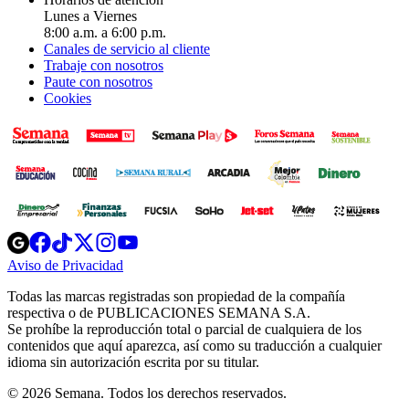
Lunes a Viernes
8:00 a.m. a 6:00 p.m.
Canales de servicio al cliente
Trabaje con nosotros
Paute con nosotros
Cookies
Opens
Opens
Opens
Opens
Opens
in
in
in
in
in
Aviso de Privacidad
Opens
new
new
new
new
new
in
window
window
window
window
window
Todas las marcas registradas son propiedad de la compañía
new
respectiva o de PUBLICACIONES SEMANA S.A.
window
Se prohíbe la reproducción total o parcial de cualquiera de los
contenidos que aquí aparezca, así como su traducción a cualquier
idioma sin autorización escrita por su titular.
© 2026 Semana. Todos los derechos reservados.