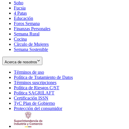
Soho
Opens
Fucsia
in
Opens
4 Patas
new
in
Educación
window
new
Foros Semana
window
Finanzas Personales
Semana Rural
Cocina
Círculo de Mujeres
Semana Sostenible
Acerca de nosotros
Términos de uso
Opens
Política de Tratamiento de Datos
in
Opens
Términos suscripciones
new
Opens
in
Política de Riesgos C/ST
window
in
Opens
new
Política SAGRILAFT
Opens
new
in
window
Certificación ISSN
Opens
in
window
new
TyC Plan de Gobierno
in
new
Opens
window
Protección del consumidor
new
window
in
Opens
window
new
in
window
new
window