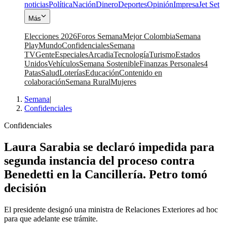
noticias
Política
Nación
Dinero
Deportes
Opinión
Impresa
Jet Set
Más
Elecciones 2026
Foros Semana
Mejor Colombia
Semana
Play
Mundo
Confidenciales
Semana
TV
Gente
Especiales
Arcadia
Tecnología
Turismo
Estados
Unidos
Vehículos
Semana Sostenible
Finanzas Personales
4
Patas
Salud
Loterías
Educación
Contenido en
colaboración
Semana Rural
Mujeres
Semana
|
Confidenciales
Confidenciales
Laura Sarabia se declaró impedida para
segunda instancia del proceso contra
Benedetti en la Cancillería. Petro tomó
decisión
El presidente designó una ministra de Relaciones Exteriores ad hoc
para que adelante ese trámite.