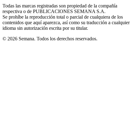
in
window
window
window
window
window
Todas las marcas registradas son propiedad de la compañía
new
respectiva o de PUBLICACIONES SEMANA S.A.
window
Se prohíbe la reproducción total o parcial de cualquiera de los
contenidos que aquí aparezca, así como su traducción a cualquier
idioma sin autorización escrita por su titular.
© 2026 Semana. Todos los derechos reservados.