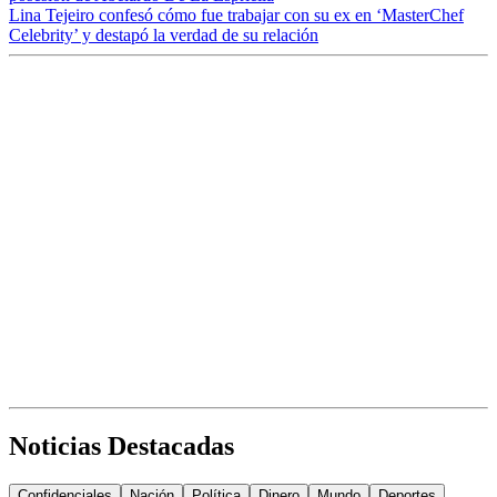
Lina Tejeiro confesó cómo fue trabajar con su ex en ‘MasterChef
Celebrity’ y destapó la verdad de su relación
Noticias Destacadas
Confidenciales
Nación
Política
Dinero
Mundo
Deportes