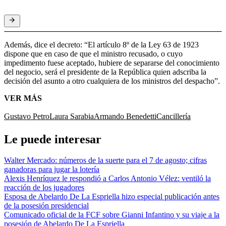
Además, dice el decreto: “El artículo 8º de la Ley 63 de 1923
dispone que en caso de que el ministro recusado, o cuyo
impedimento fuese aceptado, hubiere de separarse del conocimiento
del negocio, será el presidente de la República quien adscriba la
decisión del asunto a otro cualquiera de los ministros del despacho”.
VER MÁS
Gustavo Petro
Laura Sarabia
Armando Benedetti
Cancillería
Le puede interesar
Walter Mercado: números de la suerte para el 7 de agosto; cifras
ganadoras para jugar la lotería
Alexis Henríquez le respondió a Carlos Antonio Vélez: ventiló la
reacción de los jugadores
Esposa de Abelardo De La Espriella hizo especial publicación antes
de la posesión presidencial
Comunicado oficial de la FCF sobre Gianni Infantino y su viaje a la
posesión de Abelardo De La Espriella