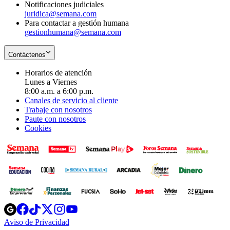
Notificaciones judiciales
juridica@semana.com
Para contactar a gestión humana
gestionhumana@semana.com
Contáctenos
Horarios de atención
Lunes a Viernes
8:00 a.m. a 6:00 p.m.
Canales de servicio al cliente
Trabaje con nosotros
Paute con nosotros
Cookies
Opens
Opens
Opens
Opens
Opens
in
in
in
in
in
Aviso de Privacidad
Opens
new
new
new
new
new