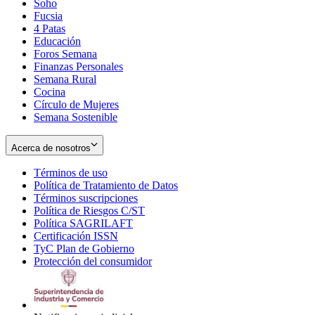
Soho
Opens
Fucsia
in
Opens
4 Patas
new
in
Educación
window
new
Foros Semana
window
Finanzas Personales
Semana Rural
Cocina
Círculo de Mujeres
Semana Sostenible
Acerca de nosotros
Términos de uso
Opens
Política de Tratamiento de Datos
in
Opens
Términos suscripciones
new
Opens
in
Política de Riesgos C/ST
window
in
Opens
new
Política SAGRILAFT
Opens
new
in
window
Certificación ISSN
Opens
in
window
new
TyC Plan de Gobierno
in
new
Opens
window
Protección del consumidor
new
window
in
Opens
window
new
in
window
new
window