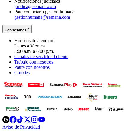
Notificaciones judiciales
juridica@semana.com
Para contactar a gestión humana
gestionhumana@semana.com
Contáctenos
Horarios de atención
Lunes a Viernes
8:00 a.m. a 6:00 p.m.
Canales de servicio al cliente
Trabaje con nosotros
Paute con nosotros
Cookies
Opens
Opens
Opens
Opens
Opens
in
in
in
in
in
Aviso de Privacidad
Opens
new
new
new
new
new
in