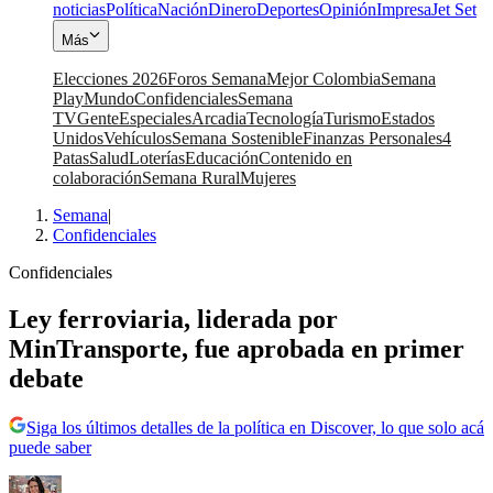
noticias
Política
Nación
Dinero
Deportes
Opinión
Impresa
Jet Set
Más
Elecciones 2026
Foros Semana
Mejor Colombia
Semana
Play
Mundo
Confidenciales
Semana
TV
Gente
Especiales
Arcadia
Tecnología
Turismo
Estados
Unidos
Vehículos
Semana Sostenible
Finanzas Personales
4
Patas
Salud
Loterías
Educación
Contenido en
colaboración
Semana Rural
Mujeres
Semana
|
Confidenciales
Confidenciales
Ley ferroviaria, liderada por
MinTransporte, fue aprobada en primer
debate
Siga los últimos detalles de la política en Discover, lo que solo acá
puede saber