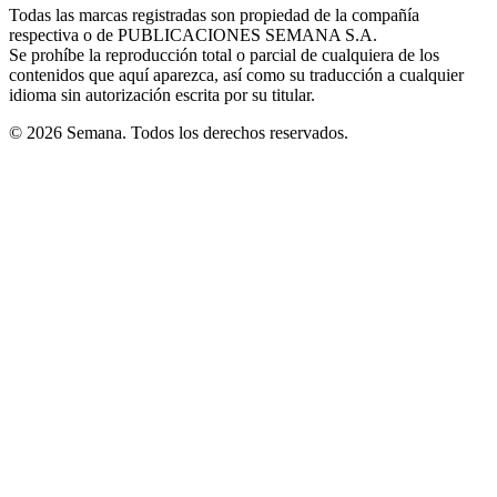
window
window
window
window
window
Todas las marcas registradas son propiedad de la compañía
new
respectiva o de PUBLICACIONES SEMANA S.A.
window
Se prohíbe la reproducción total o parcial de cualquiera de los
contenidos que aquí aparezca, así como su traducción a cualquier
idioma sin autorización escrita por su titular.
© 2026 Semana. Todos los derechos reservados.