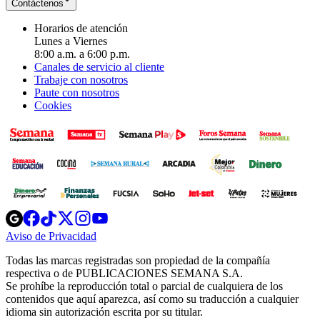
Contáctenos
Horarios de atención
Lunes a Viernes
8:00 a.m. a 6:00 p.m.
Canales de servicio al cliente
Trabaje con nosotros
Paute con nosotros
Cookies
Opens
Opens
Opens
Opens
Opens
in
in
in
in
in
Aviso de Privacidad
Opens
new
new
new
new
new
in
window
window
window
window
window
Todas las marcas registradas son propiedad de la compañía
new
respectiva o de PUBLICACIONES SEMANA S.A.
window
Se prohíbe la reproducción total o parcial de cualquiera de los
contenidos que aquí aparezca, así como su traducción a cualquier
idioma sin autorización escrita por su titular.