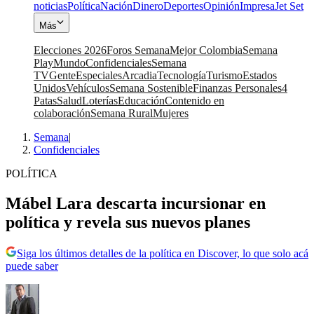
noticias
Política
Nación
Dinero
Deportes
Opinión
Impresa
Jet Set
Más
Elecciones 2026
Foros Semana
Mejor Colombia
Semana
Play
Mundo
Confidenciales
Semana
TV
Gente
Especiales
Arcadia
Tecnología
Turismo
Estados
Unidos
Vehículos
Semana Sostenible
Finanzas Personales
4
Patas
Salud
Loterías
Educación
Contenido en
colaboración
Semana Rural
Mujeres
Semana
|
Confidenciales
POLÍTICA
Mábel Lara descarta incursionar en
política y revela sus nuevos planes
Siga los últimos detalles de la política en Discover, lo que solo acá
puede saber