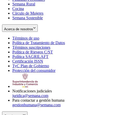
Semana Rural
Cocina
Círculo de Mujeres
Semana Sostenible
Acerca de nosotros
Términos de uso
Opens
Política de Tratamiento de Datos
in
Opens
Términos suscripciones
new
Opens
in
Política de Riesgos C/ST
window
in
Opens
new
Política SAGRILAFT
Opens
new
in
window
Certificación ISSN
Opens
in
window
new
TyC Plan de Gobierno
in
new
Opens
window
Protección del consumidor
new
window
in
Opens
window
new
in
window
new
window
Notificaciones judiciales
juridica@semana.com
Para contactar a gestión humana
gestionhumana@semana.com