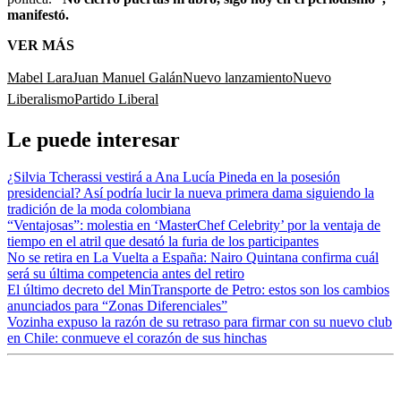
manifestó.
VER MÁS
Mabel Lara
Juan Manuel Galán
Nuevo lanzamiento
Nuevo
Liberalismo
Partido Liberal
Le puede interesar
¿Silvia Tcherassi vestirá a Ana Lucía Pineda en la posesión
presidencial? Así podría lucir la nueva primera dama siguiendo la
tradición de la moda colombiana
“Ventajosas”: molestia en ‘MasterChef Celebrity’ por la ventaja de
tiempo en el atril que desató la furia de los participantes
No se retira en La Vuelta a España: Nairo Quintana confirma cuál
será su última competencia antes del retiro
El último decreto del MinTransporte de Petro: estos son los cambios
anunciados para “Zonas Diferenciales”
Vozinha expuso la razón de su retraso para firmar con su nuevo club
en Chile: conmueve el corazón de sus hinchas