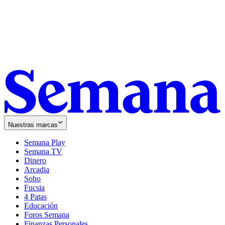
Nuestras marcas
Semana Play
Semana TV
Dinero
Arcadia
Soho
Opens
Fucsia
in
Opens
4 Patas
new
in
Educación
window
new
Foros Semana
window
Finanzas Personales