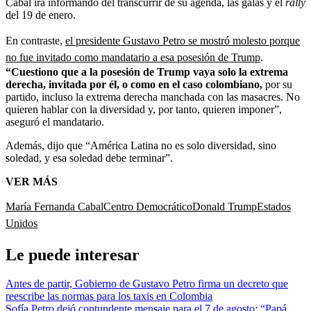
Cabal irá informando del transcurrir de su agenda, las galas y el
rally
del 19 de enero.
En contraste,
el presidente Gustavo Petro se mostró molesto porque
no fue invitado como mandatario a esa posesión de Trump
.
“Cuestiono que a la posesión de Trump vaya solo la extrema
derecha, invitada por él, o como en el caso colombiano,
por su
partido, incluso la extrema derecha manchada con las masacres. No
quieren hablar con la diversidad y, por tanto, quieren imponer”,
aseguró el mandatario.
Además, dijo que “América Latina no es solo diversidad, sino
soledad, y esa soledad debe terminar”.
VER MÁS
María Fernanda Cabal
Centro Democrático
Donald Trump
Estados
Unidos
Le puede interesar
Antes de partir, Gobierno de Gustavo Petro firma un decreto que
reescribe las normas para los taxis en Colombia
Sofía Petro dejó contundente mensaje para el 7 de agosto: “Papá,