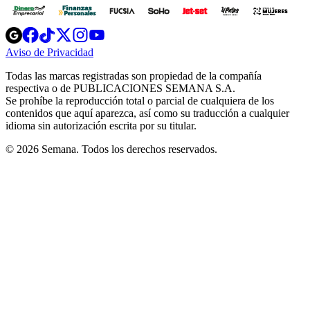
Opens
Opens
Opens
Opens
Opens
in
in
in
in
in
Aviso de Privacidad
Opens
new
new
new
new
new
in
window
window
window
window
window
Todas las marcas registradas son propiedad de la compañía
new
respectiva o de PUBLICACIONES SEMANA S.A.
window
Se prohíbe la reproducción total o parcial de cualquiera de los
contenidos que aquí aparezca, así como su traducción a cualquier
idioma sin autorización escrita por su titular.
© 2026 Semana. Todos los derechos reservados.