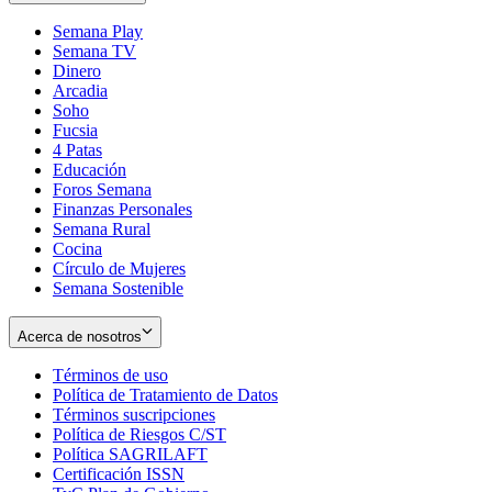
Semana Play
Semana TV
Dinero
Arcadia
Soho
Opens
Fucsia
in
Opens
4 Patas
new
in
Educación
window
new
Foros Semana
window
Finanzas Personales
Semana Rural
Cocina
Círculo de Mujeres
Semana Sostenible
Acerca de nosotros
Términos de uso
Opens
Política de Tratamiento de Datos
in
Opens
Términos suscripciones
new
Opens
in
Política de Riesgos C/ST
window
in
Opens
new
Política SAGRILAFT
Opens
new
in
window
Certificación ISSN
Opens
in
window
new