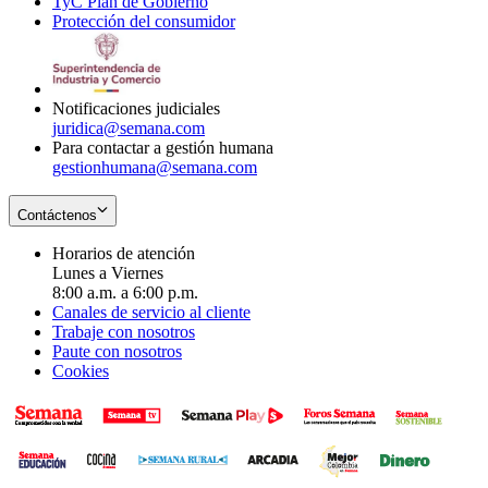
TyC Plan de Gobierno
in
new
Opens
window
Protección del consumidor
new
window
in
Opens
window
new
in
window
new
window
Notificaciones judiciales
juridica@semana.com
Para contactar a gestión humana
gestionhumana@semana.com
Contáctenos
Horarios de atención
Lunes a Viernes
8:00 a.m. a 6:00 p.m.
Canales de servicio al cliente
Trabaje con nosotros
Paute con nosotros
Cookies