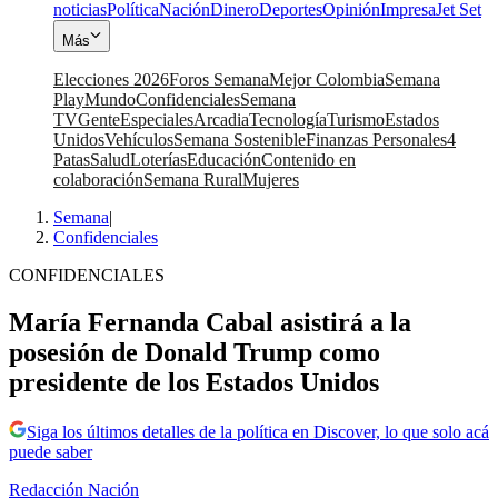
noticias
Política
Nación
Dinero
Deportes
Opinión
Impresa
Jet Set
Más
Elecciones 2026
Foros Semana
Mejor Colombia
Semana
Play
Mundo
Confidenciales
Semana
TV
Gente
Especiales
Arcadia
Tecnología
Turismo
Estados
Unidos
Vehículos
Semana Sostenible
Finanzas Personales
4
Patas
Salud
Loterías
Educación
Contenido en
colaboración
Semana Rural
Mujeres
Semana
|
Confidenciales
CONFIDENCIALES
María Fernanda Cabal asistirá a la
posesión de Donald Trump como
presidente de los Estados Unidos
Siga los últimos detalles de la política en Discover, lo que solo acá
puede saber
Redacción Nación