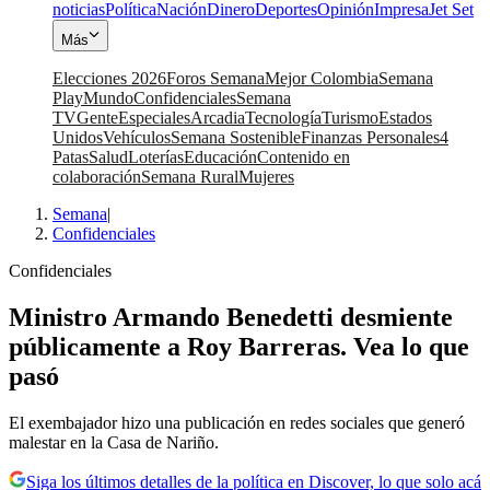
noticias
Política
Nación
Dinero
Deportes
Opinión
Impresa
Jet Set
Más
Elecciones 2026
Foros Semana
Mejor Colombia
Semana
Play
Mundo
Confidenciales
Semana
TV
Gente
Especiales
Arcadia
Tecnología
Turismo
Estados
Unidos
Vehículos
Semana Sostenible
Finanzas Personales
4
Patas
Salud
Loterías
Educación
Contenido en
colaboración
Semana Rural
Mujeres
Semana
|
Confidenciales
Confidenciales
Ministro Armando Benedetti desmiente
públicamente a Roy Barreras. Vea lo que
pasó
El exembajador hizo una publicación en redes sociales que generó
malestar en la Casa de Nariño.
Siga los últimos detalles de la política en Discover, lo que solo acá