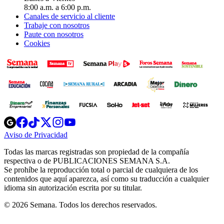
8:00 a.m. a 6:00 p.m.
Canales de servicio al cliente
Trabaje con nosotros
Paute con nosotros
Cookies
Opens
Opens
Opens
Opens
Opens
in
in
in
in
in
Aviso de Privacidad
Opens
new
new
new
new
new
in
window
window
window
window
window
Todas las marcas registradas son propiedad de la compañía
new
respectiva o de PUBLICACIONES SEMANA S.A.
window
Se prohíbe la reproducción total o parcial de cualquiera de los
contenidos que aquí aparezca, así como su traducción a cualquier
idioma sin autorización escrita por su titular.
© 2026 Semana. Todos los derechos reservados.