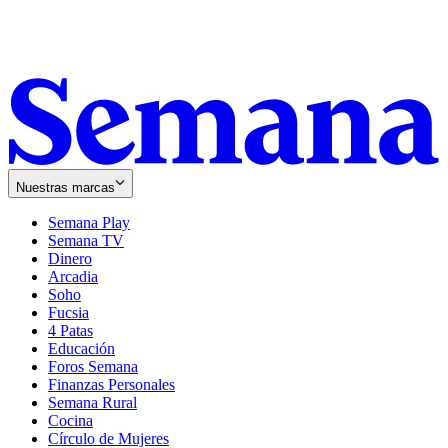
Nuestras marcas
Semana Play
Semana TV
Dinero
Arcadia
Soho
Opens
Fucsia
in
Opens
4 Patas
new
in
Educación
window
new
Foros Semana
window
Finanzas Personales
Semana Rural
Cocina
Círculo de Mujeres