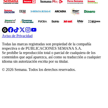
Opens
Opens
Opens
Opens
Opens
in
in
in
in
in
Aviso de Privacidad
Opens
new
new
new
new
new
in
window
window
window
window
window
Todas las marcas registradas son propiedad de la compañía
new
respectiva o de PUBLICACIONES SEMANA S.A.
window
Se prohíbe la reproducción total o parcial de cualquiera de los
contenidos que aquí aparezca, así como su traducción a cualquier
idioma sin autorización escrita por su titular.
© 2026 Semana. Todos los derechos reservados.