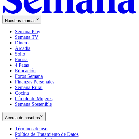
Nuestras marcas
Semana Play
Semana TV
Dinero
Arcadia
Soho
Opens
Fucsia
in
Opens
4 Patas
new
in
Educación
window
new
Foros Semana
window
Finanzas Personales
Semana Rural
Cocina
Círculo de Mujeres
Semana Sostenible
Acerca de nosotros
Términos de uso
Opens
Política de Tratamiento de Datos
in
Opens