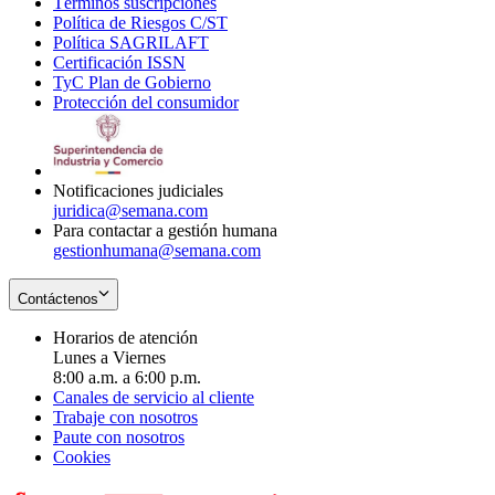
Términos suscripciones
new
Opens
in
Política de Riesgos C/ST
window
in
Opens
new
Política SAGRILAFT
Opens
new
in
window
Certificación ISSN
Opens
in
window
new
TyC Plan de Gobierno
in
new
Opens
window
Protección del consumidor
new
window
in
Opens
window
new
in
window
new
window
Notificaciones judiciales
juridica@semana.com
Para contactar a gestión humana
gestionhumana@semana.com
Contáctenos
Horarios de atención
Lunes a Viernes
8:00 a.m. a 6:00 p.m.
Canales de servicio al cliente
Trabaje con nosotros
Paute con nosotros
Cookies