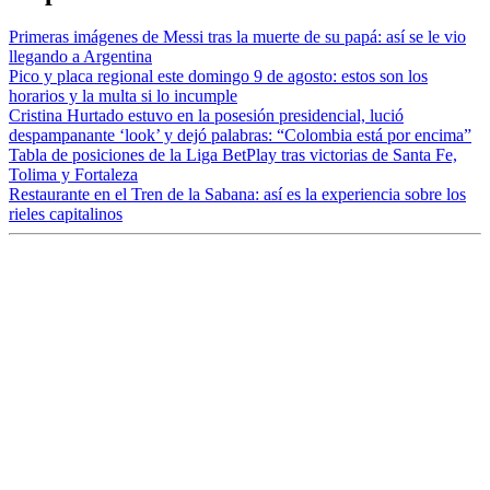
Primeras imágenes de Messi tras la muerte de su papá: así se le vio
llegando a Argentina
Pico y placa regional este domingo 9 de agosto: estos son los
horarios y la multa si lo incumple
Cristina Hurtado estuvo en la posesión presidencial, lució
despampanante ‘look’ y dejó palabras: “Colombia está por encima”
Tabla de posiciones de la Liga BetPlay tras victorias de Santa Fe,
Tolima y Fortaleza
Restaurante en el Tren de la Sabana: así es la experiencia sobre los
rieles capitalinos