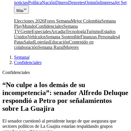
noticias
Política
Nación
Dinero
Deportes
Opinión
Impresa
Jet Set
Más
Elecciones 2026
Foros Semana
Mejor Colombia
Semana
Play
Mundo
Confidenciales
Semana
TV
Gente
Especiales
Arcadia
Tecnología
Turismo
Estados
Unidos
Vehículos
Semana Sostenible
Finanzas Personales
4
Patas
Salud
Loterías
Educación
Contenido en
colaboración
Semana Rural
Mujeres
Semana
|
Confidenciales
Confidenciales
“No culpe a los demás de su
incompetencia”: senador Alfredo Deluque
respondió a Petro por señalamientos
sobre La Guajira
El senador cuestionó al presidente luego de que asegurara que
sectores políticos de La Guajira estarían respaldando grupos