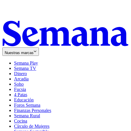
Nuestras marcas
Semana Play
Semana TV
Dinero
Arcadia
Soho
Opens
Fucsia
in
Opens
4 Patas
new
in
Educación
window
new
Foros Semana
window
Finanzas Personales
Semana Rural
Cocina
Círculo de Mujeres