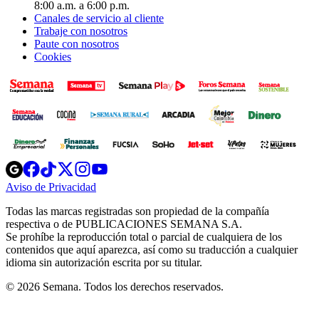
8:00 a.m. a 6:00 p.m.
Canales de servicio al cliente
Trabaje con nosotros
Paute con nosotros
Cookies
Opens
Opens
Opens
Opens
Opens
in
in
in
in
in
Aviso de Privacidad
Opens
new
new
new
new
new
in
window
window
window
window
window
Todas las marcas registradas son propiedad de la compañía
new
respectiva o de PUBLICACIONES SEMANA S.A.
window
Se prohíbe la reproducción total o parcial de cualquiera de los
contenidos que aquí aparezca, así como su traducción a cualquier
idioma sin autorización escrita por su titular.
© 2026 Semana. Todos los derechos reservados.