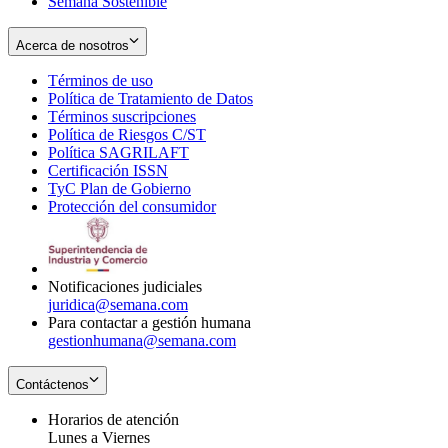
Semana Sostenible
Acerca de nosotros
Términos de uso
Opens
Política de Tratamiento de Datos
in
Opens
Términos suscripciones
new
Opens
in
Política de Riesgos C/ST
window
in
Opens
new
Política SAGRILAFT
Opens
new
in
window
Certificación ISSN
Opens
in
window
new
TyC Plan de Gobierno
in
new
Opens
window
Protección del consumidor
new
window
in
Opens
window
new
in
window
new
window
Notificaciones judiciales
juridica@semana.com
Para contactar a gestión humana
gestionhumana@semana.com
Contáctenos
Horarios de atención
Lunes a Viernes