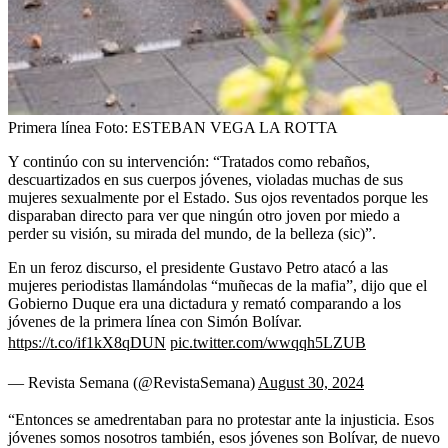
Primera línea
Foto:
ESTEBAN VEGA LA ROTTA
Y continúo con su intervención: “Tratados como rebaños,
descuartizados en sus cuerpos jóvenes, violadas muchas de sus
mujeres sexualmente por el Estado. Sus ojos reventados porque les
disparaban directo para ver que ningún otro joven por miedo a
perder su visión, su mirada del mundo, de la belleza (sic)”.
En un feroz discurso, el presidente Gustavo Petro atacó a las
mujeres periodistas llamándolas “muñecas de la mafia”, dijo que el
Gobierno Duque era una dictadura y remató comparando a los
jóvenes de la primera línea con Simón Bolívar.
https://t.co/if1kX8qDUN
pic.twitter.com/wwqqh5LZUB
— Revista Semana (@RevistaSemana)
August 30, 2024
“Entonces se amedrentaban para no protestar ante la injusticia. Esos
jóvenes somos nosotros también, esos jóvenes son Bolívar, de nuevo