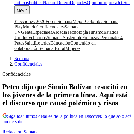
noticias
Política
Nación
Dinero
Deportes
Opinión
Impresa
Jet Set
Más
Elecciones 2026
Foros Semana
Mejor Colombia
Semana
Play
Mundo
Confidenciales
Semana
TV
Gente
Especiales
Arcadia
Tecnología
Turismo
Estados
Unidos
Vehículos
Semana Sostenible
Finanzas Personales
4
Patas
Salud
Loterías
Educación
Contenido en
colaboración
Semana Rural
Mujeres
Semana
|
Confidenciales
Confidenciales
Petro dijo que Simón Bolívar resucitó en
los jóvenes de la primera línea. Aquí está
el discurso que causó polémica y risas
Siga los últimos detalles de la política en Discover, lo que solo acá
puede saber
Redacción Semana