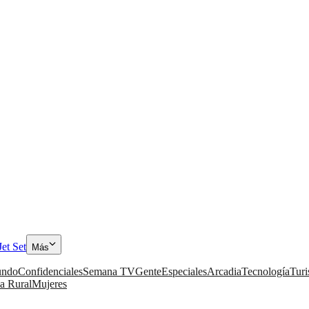
Jet Set
Más
ndo
Confidenciales
Semana TV
Gente
Especiales
Arcadia
Tecnología
Tur
a Rural
Mujeres