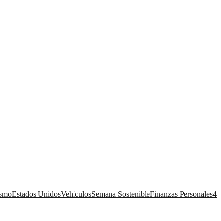
ismo
Estados Unidos
Vehículos
Semana Sostenible
Finanzas Personales
4