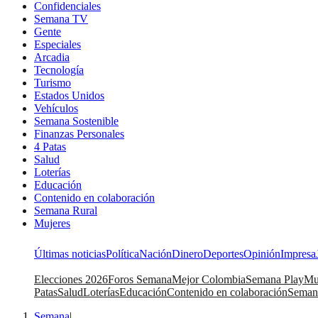
Confidenciales
Semana TV
Gente
Especiales
Arcadia
Tecnología
Turismo
Estados Unidos
Vehículos
Semana Sostenible
Finanzas Personales
4 Patas
Salud
Loterías
Educación
Contenido en colaboración
Semana Rural
Mujeres
Últimas noticias
Política
Nación
Dinero
Deportes
Opinión
Impresa
Elecciones 2026
Foros Semana
Mejor Colombia
Semana Play
Mu
Patas
Salud
Loterías
Educación
Contenido en colaboración
Seman
Semana
|