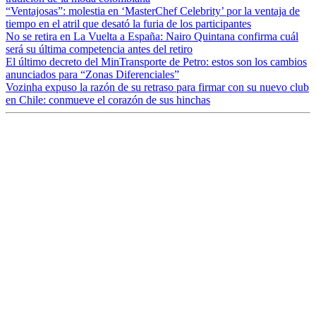
“Ventajosas”: molestia en ‘MasterChef Celebrity’ por la ventaja de
tiempo en el atril que desató la furia de los participantes
No se retira en La Vuelta a España: Nairo Quintana confirma cuál
será su última competencia antes del retiro
El último decreto del MinTransporte de Petro: estos son los cambios
anunciados para “Zonas Diferenciales”
Vozinha expuso la razón de su retraso para firmar con su nuevo club
en Chile: conmueve el corazón de sus hinchas