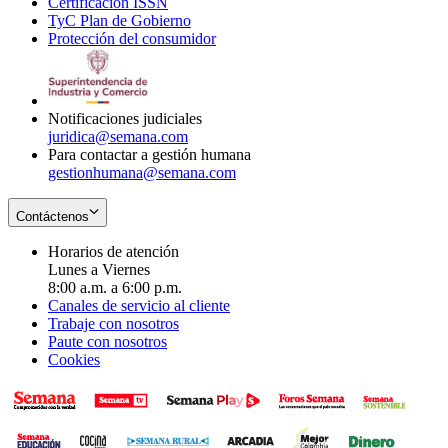
Certificación ISSN
Opens
in
window
new
TyC Plan de Gobierno
in
new
Opens
window
Protección del consumidor
new
window
in
Opens
window
new
in
window
new
window
Notificaciones judiciales
juridica@semana.com
Para contactar a gestión humana
gestionhumana@semana.com
Contáctenos
Horarios de atención
Lunes a Viernes
8:00 a.m. a 6:00 p.m.
Canales de servicio al cliente
Trabaje con nosotros
Paute con nosotros
Cookies