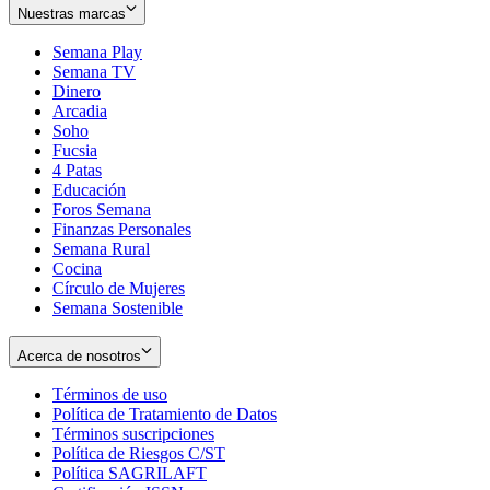
Nuestras marcas
Semana Play
Semana TV
Dinero
Arcadia
Soho
Opens
Fucsia
in
Opens
4 Patas
new
in
Educación
window
new
Foros Semana
window
Finanzas Personales
Semana Rural
Cocina
Círculo de Mujeres
Semana Sostenible
Acerca de nosotros
Términos de uso
Opens
Política de Tratamiento de Datos
in
Opens
Términos suscripciones
new
Opens
in
Política de Riesgos C/ST
window
in
Opens
new
Política SAGRILAFT
Opens
new
in
window