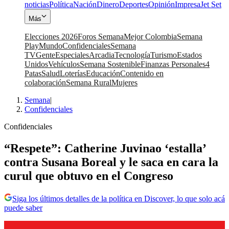
noticias
Política
Nación
Dinero
Deportes
Opinión
Impresa
Jet Set
Más
Elecciones 2026
Foros Semana
Mejor Colombia
Semana
Play
Mundo
Confidenciales
Semana
TV
Gente
Especiales
Arcadia
Tecnología
Turismo
Estados
Unidos
Vehículos
Semana Sostenible
Finanzas Personales
4
Patas
Salud
Loterías
Educación
Contenido en
colaboración
Semana Rural
Mujeres
Semana
|
Confidenciales
Confidenciales
“Respete”: Catherine Juvinao ‘estalla’
contra Susana Boreal y le saca en cara la
curul que obtuvo en el Congreso
Siga los últimos detalles de la política en Discover, lo que solo acá
puede saber