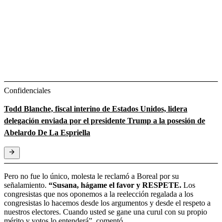
Confidenciales
Todd Blanche, fiscal interino de Estados Unidos, lidera
delegación enviada por el presidente Trump a la posesión de
Abelardo De La Espriella
Pero no fue lo único, molesta le reclamó a Boreal por su
señalamiento.
“Susana, hágame el favor y RESPETE.
Los
congresistas que nos oponemos a la reelección regalada a los
congresistas lo hacemos desde los argumentos y desde el respeto a
nuestros electores. Cuando usted se gane una curul con su propio
mérito y votos lo entenderá”, comentó.