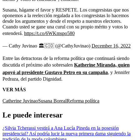
Susana, hágame el favor y RESPETE. Los congresistas que nos
oponemos a la reelección regalada a los congresistas lo hacemos
desde los argumentos y desde el respeto a nuestros electores.
Cuando usted se gane una curul con su propio mérito y votos lo
entenderá.
https://t.co/6WKmspo580
— Cathy Juvinao 🏛🇨🇴 (@CathyJuvinao)
December 16, 2022
Entre las detractoras de la reforma política que continuará siendo
discutida el próximo año sobresalen
Katherine Miranda, quien
apoyó al presidente Gustavo Petro en su campaña
, y Jennifer
Pedraza, del partido Dignidad.
VER MÁS
Catherine Juvinao
Susana Boreal
Reforma política
Le puede interesar
¿Silvia Tcherassi vestirá a Ana Lucía Pineda en la posesión
presidencial? Así podría lucir la nueva primera dama siguiendo la
tradición de la moda colombiana