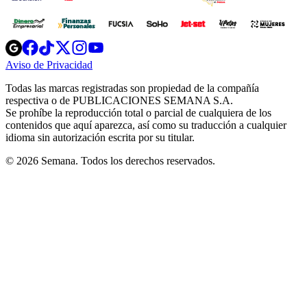
Opens
Opens
Opens
Opens
Opens
in
in
in
in
in
Aviso de Privacidad
Opens
new
new
new
new
new
in
window
window
window
window
window
Todas las marcas registradas son propiedad de la compañía
new
respectiva o de PUBLICACIONES SEMANA S.A.
window
Se prohíbe la reproducción total o parcial de cualquiera de los
contenidos que aquí aparezca, así como su traducción a cualquier
idioma sin autorización escrita por su titular.
© 2026 Semana. Todos los derechos reservados.