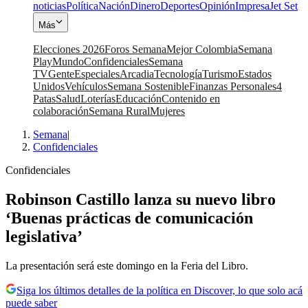
noticias
Política
Nación
Dinero
Deportes
Opinión
Impresa
Jet Set
Más
Elecciones 2026
Foros Semana
Mejor Colombia
Semana
Play
Mundo
Confidenciales
Semana
TV
Gente
Especiales
Arcadia
Tecnología
Turismo
Estados
Unidos
Vehículos
Semana Sostenible
Finanzas Personales
4
Patas
Salud
Loterías
Educación
Contenido en
colaboración
Semana Rural
Mujeres
Semana
|
Confidenciales
Confidenciales
Robinson Castillo lanza su nuevo libro
‘Buenas prácticas de comunicación
legislativa’
La presentación será este domingo en la Feria del Libro.
Siga los últimos detalles de la política en Discover, lo que solo acá
puede saber