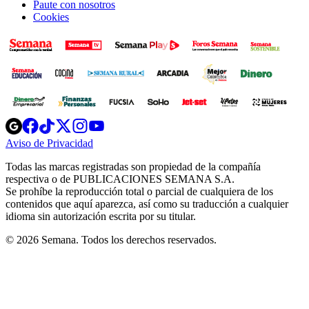
Paute con nosotros
Cookies
Opens
Opens
Opens
Opens
Opens
in
in
in
in
in
Aviso de Privacidad
Opens
new
new
new
new
new
in
window
window
window
window
window
Todas las marcas registradas son propiedad de la compañía
new
respectiva o de PUBLICACIONES SEMANA S.A.
window
Se prohíbe la reproducción total o parcial de cualquiera de los
contenidos que aquí aparezca, así como su traducción a cualquier
idioma sin autorización escrita por su titular.
© 2026 Semana. Todos los derechos reservados.