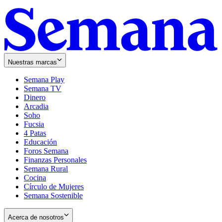
Nuestras marcas
Semana Play
Semana TV
Dinero
Arcadia
Soho
Opens
Fucsia
in
Opens
4 Patas
new
in
Educación
window
new
Foros Semana
window
Finanzas Personales
Semana Rural
Cocina
Círculo de Mujeres
Semana Sostenible
Acerca de nosotros