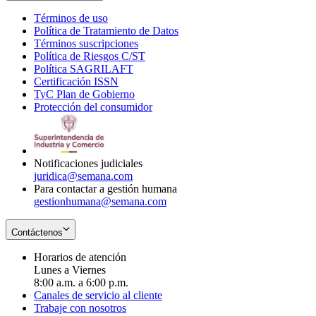
Términos de uso
Opens
Política de Tratamiento de Datos
in
Opens
Términos suscripciones
new
Opens
in
Política de Riesgos C/ST
window
in
Opens
new
Política SAGRILAFT
Opens
new
in
window
Certificación ISSN
Opens
in
window
new
TyC Plan de Gobierno
in
new
Opens
window
Protección del consumidor
new
window
in
Opens
window
new
in
window
new
window
Notificaciones judiciales
juridica@semana.com
Para contactar a gestión humana
gestionhumana@semana.com
Contáctenos
Horarios de atención
Lunes a Viernes
8:00 a.m. a 6:00 p.m.
Canales de servicio al cliente
Trabaje con nosotros