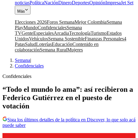
noticias
Política
Nación
Dinero
Deportes
Opinión
Impresa
Jet Set
Más
Elecciones 2026
Foros Semana
Mejor Colombia
Semana
Play
Mundo
Confidenciales
Semana
TV
Gente
Especiales
Arcadia
Tecnología
Turismo
Estados
Unidos
Vehículos
Semana Sostenible
Finanzas Personales
4
Patas
Salud
Loterías
Educación
Contenido en
colaboración
Semana Rural
Mujeres
Semana
|
Confidenciales
Confidenciales
“Todo el mundo lo ama”: así recibieron a
Federico Gutiérrez en el puesto de
votación
Siga los últimos detalles de la política en Discover, lo que solo acá
puede saber