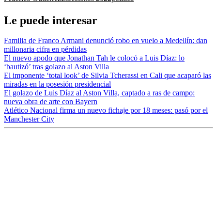
Le puede interesar
Familia de Franco Armani denunció robo en vuelo a Medellín: dan
millonaria cifra en pérdidas
El nuevo apodo que Jonathan Tah le colocó a Luis Díaz: lo
‘bautizó’ tras golazo al Aston Villa
El imponente ‘total look’ de Silvia Tcherassi en Cali que acaparó las
miradas en la posesión presidencial
El golazo de Luis Díaz al Aston Villa, captado a ras de campo:
nueva obra de arte con Bayern
Atlético Nacional firma un nuevo fichaje por 18 meses: pasó por el
Manchester City