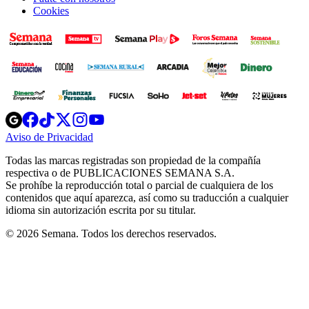
Cookies
Opens
Opens
Opens
Opens
Opens
in
in
in
in
in
Aviso de Privacidad
Opens
new
new
new
new
new
in
window
window
window
window
window
Todas las marcas registradas son propiedad de la compañía
new
respectiva o de PUBLICACIONES SEMANA S.A.
window
Se prohíbe la reproducción total o parcial de cualquiera de los
contenidos que aquí aparezca, así como su traducción a cualquier
idioma sin autorización escrita por su titular.
© 2026 Semana. Todos los derechos reservados.