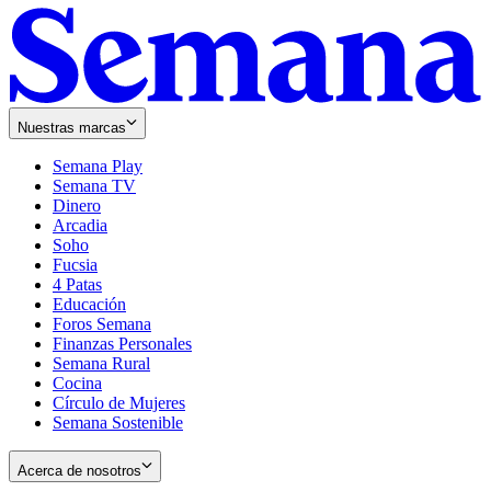
Nuestras marcas
Semana Play
Semana TV
Dinero
Arcadia
Soho
Opens
Fucsia
in
Opens
4 Patas
new
in
Educación
window
new
Foros Semana
window
Finanzas Personales
Semana Rural
Cocina
Círculo de Mujeres
Semana Sostenible
Acerca de nosotros