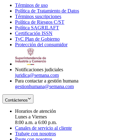
Términos de uso
Opens
Política de Tratamiento de Datos
in
Opens
Términos suscripciones
new
Opens
in
Política de Riesgos C/ST
window
in
Opens
new
Política SAGRILAFT
Opens
new
in
window
Certificación ISSN
Opens
in
window
new
TyC Plan de Gobierno
in
new
Opens
window
Protección del consumidor
new
window
in
Opens
window
new
in
window
new
window
Notificaciones judiciales
juridica@semana.com
Para contactar a gestión humana
gestionhumana@semana.com
Contáctenos
Horarios de atención
Lunes a Viernes
8:00 a.m. a 6:00 p.m.
Canales de servicio al cliente
Trabaje con nosotros
Paute con nosotros