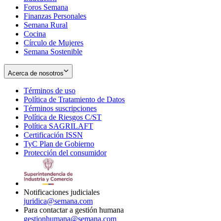
Foros Semana
window
Finanzas Personales
Semana Rural
Cocina
Círculo de Mujeres
Semana Sostenible
Acerca de nosotros
Términos de uso
Opens
Política de Tratamiento de Datos
in
Opens
Términos suscripciones
new
Opens
in
Política de Riesgos C/ST
window
in
Opens
new
Política SAGRILAFT
Opens
new
in
window
Certificación ISSN
Opens
in
window
new
TyC Plan de Gobierno
in
new
Opens
window
Protección del consumidor
new
window
in
Opens
window
new
in
window
new
window
Notificaciones judiciales
juridica@semana.com
Para contactar a gestión humana
gestionhumana@semana.com