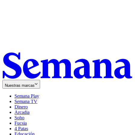
Nuestras marcas
Semana Play
Semana TV
Dinero
Arcadia
Soho
Opens
Fucsia
in
Opens
4 Patas
new
in
Educación
window
new