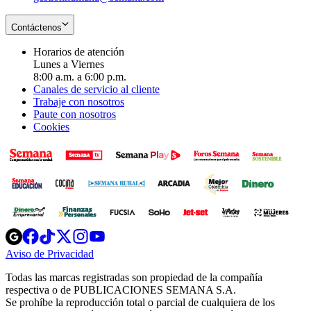
Contáctenos
Horarios de atención
Lunes a Viernes
8:00 a.m. a 6:00 p.m.
Canales de servicio al cliente
Trabaje con nosotros
Paute con nosotros
Cookies
Opens
Opens
Opens
Opens
Opens
in
in
in
in
in
Aviso de Privacidad
Opens
new
new
new
new
new
in
window
window
window
window
window
Todas las marcas registradas son propiedad de la compañía
new
respectiva o de PUBLICACIONES SEMANA S.A.
window
Se prohíbe la reproducción total o parcial de cualquiera de los