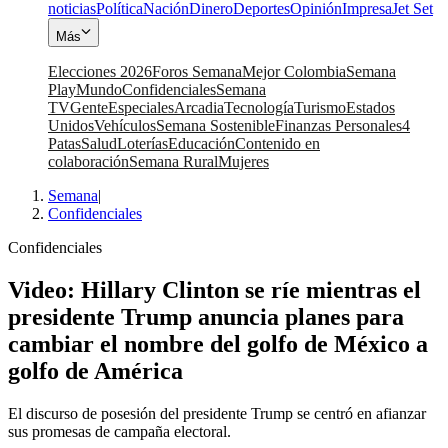
noticias
Política
Nación
Dinero
Deportes
Opinión
Impresa
Jet Set
Más
Elecciones 2026
Foros Semana
Mejor Colombia
Semana
Play
Mundo
Confidenciales
Semana
TV
Gente
Especiales
Arcadia
Tecnología
Turismo
Estados
Unidos
Vehículos
Semana Sostenible
Finanzas Personales
4
Patas
Salud
Loterías
Educación
Contenido en
colaboración
Semana Rural
Mujeres
Semana
|
Confidenciales
Confidenciales
Video: Hillary Clinton se ríe mientras el
presidente Trump anuncia planes para
cambiar el nombre del golfo de México a
golfo de América
El discurso de posesión del presidente Trump se centró en afianzar
sus promesas de campaña electoral.