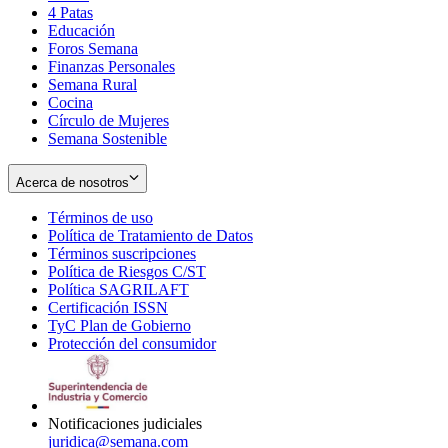
4 Patas
new
in
Educación
window
new
Foros Semana
window
Finanzas Personales
Semana Rural
Cocina
Círculo de Mujeres
Semana Sostenible
Acerca de nosotros
Términos de uso
Opens
Política de Tratamiento de Datos
in
Opens
Términos suscripciones
new
Opens
in
Política de Riesgos C/ST
window
in
Opens
new
Política SAGRILAFT
Opens
new
in
window
Certificación ISSN
Opens
in
window
new
TyC Plan de Gobierno
in
new
Opens
window
Protección del consumidor
new
window
in
Opens
window
new
in
window
new
window
Notificaciones judiciales
juridica@semana.com