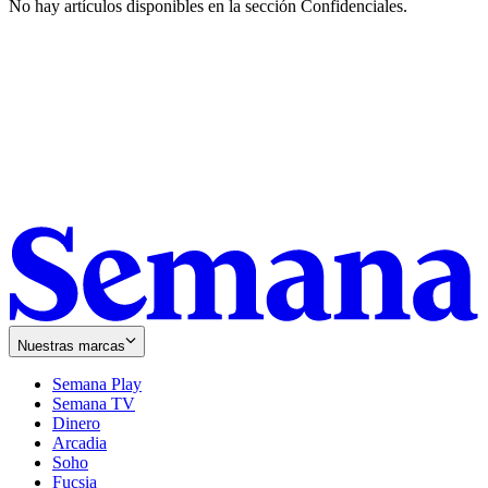
No hay artículos disponibles en la sección
Confidenciales
.
Nuestras marcas
Semana Play
Semana TV
Dinero
Arcadia
Soho
Opens
Fucsia
in
Opens