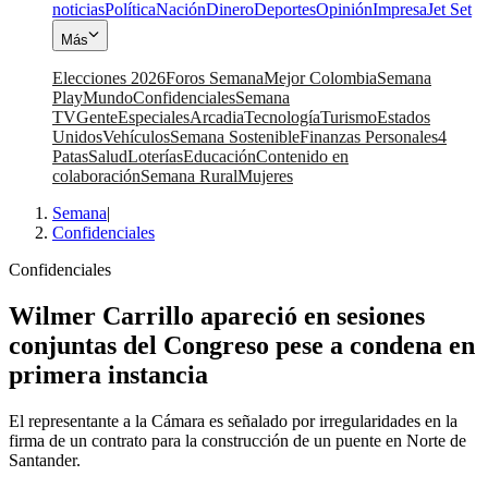
noticias
Política
Nación
Dinero
Deportes
Opinión
Impresa
Jet Set
Más
Elecciones 2026
Foros Semana
Mejor Colombia
Semana
Play
Mundo
Confidenciales
Semana
TV
Gente
Especiales
Arcadia
Tecnología
Turismo
Estados
Unidos
Vehículos
Semana Sostenible
Finanzas Personales
4
Patas
Salud
Loterías
Educación
Contenido en
colaboración
Semana Rural
Mujeres
Semana
|
Confidenciales
Confidenciales
Wilmer Carrillo apareció en sesiones
conjuntas del Congreso pese a condena en
primera instancia
El representante a la Cámara es señalado por irregularidades en la
firma de un contrato para la construcción de un puente en Norte de
Santander.