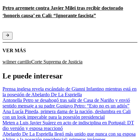
Petro arremete contra Javier Milei tras recibir doctorado
‘honoris causa’ en Cali: “Ignorante fascista”
VER MÁS
wilmer carrillo
Corte Suprema de Justicia
Le puede interesar
Prensa inglesa revela escándalo de Gianni Infantino mientras está en
la posesión de Abelardo De La Espriella
Antonella Petro se desahogó tras salir de Casa de Nariño y envió
sentido mensaje a su padre Gustavo Petro: “Esto no es un adiós”
Ana Lucía Pineda, primera dama de la nación, deslumbra en Cali
con un look impecable para la posesión presidencial
Meten a Luis Javier Suárez en acto de indisciplina en Portugal: DT
dio versión y esposa reaccionó
Abelardo De La Espriella llegó más unido que nunca con su esposa
e hijos a la posesión presidencial: primeras imágenes