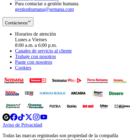
Para contactar a gestión humana
gestionhumana@semana.com
Contáctenos
Horarios de atención
Lunes a Viernes
8:00 a.m. a 6:00 p.m.
Canales de servicio al cliente
Trabaje con nosotros
Paute con nosotros
Cookies
Opens
Opens
Opens
Opens
Opens
in
in
in
in
in
Aviso de Privacidad
Opens
new
new
new
new
new
in
window
window
window
window
window
Todas las marcas registradas son propiedad de la compañía
new