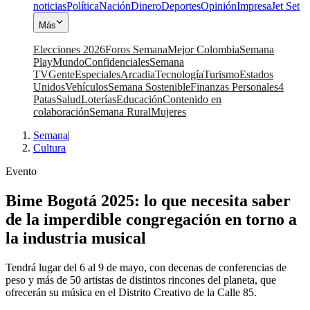
noticias
Política
Nación
Dinero
Deportes
Opinión
Impresa
Jet Set
Más
Elecciones 2026
Foros Semana
Mejor Colombia
Semana
Play
Mundo
Confidenciales
Semana
TV
Gente
Especiales
Arcadia
Tecnología
Turismo
Estados
Unidos
Vehículos
Semana Sostenible
Finanzas Personales
4
Patas
Salud
Loterías
Educación
Contenido en
colaboración
Semana Rural
Mujeres
Semana
|
Cultura
Evento
Bime Bogotá 2025: lo que necesita saber
de la imperdible congregación en torno a
la industria musical
Tendrá lugar del 6 al 9 de mayo, con decenas de conferencias de
peso y más de 50 artistas de distintos rincones del planeta, que
ofrecerán su música en el Distrito Creativo de la Calle 85.