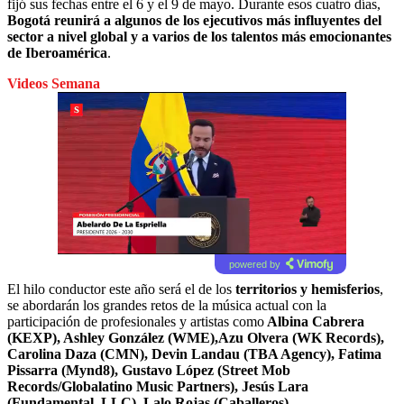
fijó sus fechas entre el 6 y el 9 de mayo. Durante esos cuatro días,
Bogotá reunirá a algunos de los ejecutivos más influyentes del
sector a nivel global y a varios de los talentos más emocionantes
de Iberoamérica
.
Videos Semana
powered by
El hilo conductor este año será el de los
territorios y hemisferios
,
se abordarán los grandes retos de la música actual con la
participación de profesionales y artistas como
Albina Cabrera
(KEXP), Ashley González (WME),Azu Olvera (WK Records),
Carolina Daza (CMN), Devin Landau (TBA Agency), Fatima
Pissarra (Mynd8), Gustavo López (Street Mob
Records/Globalatino Music Partners), Jesús Lara
(Fundamental, LLC), Lalo Rojas (Caballeros),