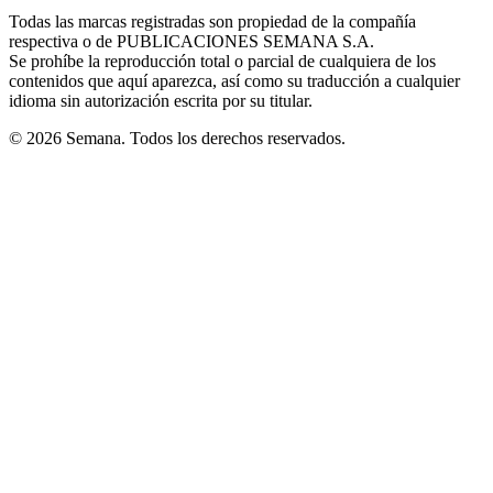
in
window
window
window
window
window
Todas las marcas registradas son propiedad de la compañía
new
respectiva o de PUBLICACIONES SEMANA S.A.
window
Se prohíbe la reproducción total o parcial de cualquiera de los
contenidos que aquí aparezca, así como su traducción a cualquier
idioma sin autorización escrita por su titular.
© 2026 Semana. Todos los derechos reservados.