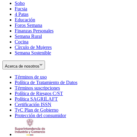
Soho
Opens
Fucsia
in
Opens
4 Patas
new
in
Educación
window
new
Foros Semana
window
Finanzas Personales
Semana Rural
Cocina
Círculo de Mujeres
Semana Sostenible
Acerca de nosotros
Términos de uso
Opens
Política de Tratamiento de Datos
in
Opens
Términos suscripciones
new
Opens
in
Política de Riesgos C/ST
window
in
Opens
new
Política SAGRILAFT
Opens
new
in
window
Certificación ISSN
Opens
in
window
new
TyC Plan de Gobierno
in
new
Opens
window
Protección del consumidor
new
window
in
Opens
window
new
in
window
new
window