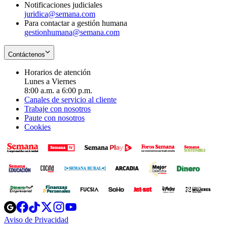
Notificaciones judiciales
juridica@semana.com
Para contactar a gestión humana
gestionhumana@semana.com
Contáctenos
Horarios de atención
Lunes a Viernes
8:00 a.m. a 6:00 p.m.
Canales de servicio al cliente
Trabaje con nosotros
Paute con nosotros
Cookies
Opens
Opens
Opens
Opens
Opens
in
in
in
in
in
Aviso de Privacidad
Opens
new
new
new
new
new