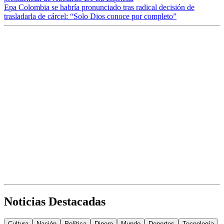
Epa Colombia se habría pronunciado tras radical decisión de
trasladarla de cárcel: “Solo Dios conoce por completo”
Noticias Destacadas
Cultura
Nación
Política
Dinero
Mundo
Deportes
Tecnología