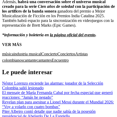
Además,
habrá una conversación sobre el universo musical
creado para la serie
Cien años de soledad
con la participación de
los artífices de la banda sonora
ganadora del premio a Mejor
Musicalización de Ficción en los Premios India Catalina 2025.
También habrá espacio para la sincronización en videojuegos con la
representación de Brett Marks (Epic Games).
*información y boletería en
la página oficial del evento
.
VER MÁS
música
industria musical
Concierto
Conciertos
Artistas
colombianos
cantante
cantantes
Encuentro
Le puede interesar
Néstor Lorenzo enciende las alarmas: jugador de la Selección
Colombia salió lesionado
El mensaje de María Fernanda Cabal por fecha especial que generó
reacciones: “Jamás he negado”
Revelan plan para asesinar a Lionel Messi durante el Mundial 2026:
“Voy a volarlo con cuatro bombas”
Piter Albeiro contó detalle que nadie sabía de la posesión
presidencial de Abelardo De La Espriella