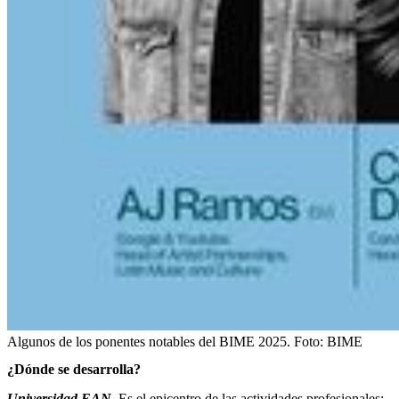
Algunos de los ponentes notables del BIME 2025.
Foto:
BIME
¿Dónde se desarrolla?
Universidad EAN
. Es el epicentro de las actividades profesionales: