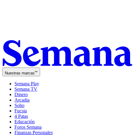
Nuestras marcas
Semana Play
Semana TV
Dinero
Arcadia
Soho
Opens
Fucsia
in
Opens
4 Patas
new
in
Educación
window
new
Foros Semana
window
Finanzas Personales