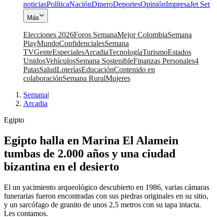
noticias
Política
Nación
Dinero
Deportes
Opinión
Impresa
Jet Set
Más
Elecciones 2026
Foros Semana
Mejor Colombia
Semana
Play
Mundo
Confidenciales
Semana
TV
Gente
Especiales
Arcadia
Tecnología
Turismo
Estados
Unidos
Vehículos
Semana Sostenible
Finanzas Personales
4
Patas
Salud
Loterías
Educación
Contenido en
colaboración
Semana Rural
Mujeres
Semana
|
Arcadia
Egipto
Egipto halla en Marina El Alamein
tumbas de 2.000 años y una ciudad
bizantina en el desierto
El un yacimiento arqueológico descubierto en 1986, varias cámaras
funerarias fueron encontradas con sus piedras originales en su sitio,
y un sarcófago de granito de unos 2,5 metros con su tapa intacta.
Les contamos.