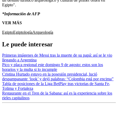
un destino turístico arqueológico y cultural de primer orden en
Egipto".
*Información de AFP
VER MÁS
Egipto
Egiptología
Arqueología
Le puede interesar
Primeras imágenes de Messi tras la muerte de su papá: así se le vio
llegando a Argentina
Pico y placa regional este domingo 9 de agosto: estos son los
horarios y la multa si lo incumple
Cristina Hurtado estuvo en la posesión presidencial, lució
despampanante ‘look’ y dejó palabras: “Colombia está por encima”
Tabla de posiciones de la Liga BetPlay tras victorias de Santa Fe,
Tolima y Fortaleza
Restaurante en el Tren de la Sabana: así es la experiencia sobre los
rieles capitalinos