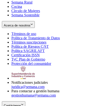
Semana Rural
Cocina
Círculo de Mujeres
Semana Sostenible
Acerca de nosotros
Términos de uso
Opens
Política de Tratamiento de Datos
in
Opens
Términos suscripciones
new
Opens
in
Política de Riesgos C/ST
window
in
Opens
new
Política SAGRILAFT
Opens
new
in
window
Certificación ISSN
Opens
in
window
new
TyC Plan de Gobierno
in
new
Opens
window
Protección del consumidor
new
window
in
Opens
window
new
in
window
new
window
Notificaciones judiciales
juridica@semana.com
Para contactar a gestión humana
gestionhumana@semana.com
Contáctenos