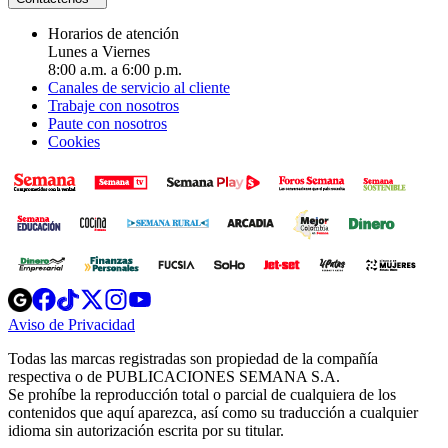
Horarios de atención
Lunes a Viernes
8:00 a.m. a 6:00 p.m.
Canales de servicio al cliente
Trabaje con nosotros
Paute con nosotros
Cookies
Opens
Opens
Opens
Opens
Opens
in
in
in
in
in
Aviso de Privacidad
Opens
new
new
new
new
new
in
window
window
window
window
window
Todas las marcas registradas son propiedad de la compañía
new
respectiva o de PUBLICACIONES SEMANA S.A.
window
Se prohíbe la reproducción total o parcial de cualquiera de los
contenidos que aquí aparezca, así como su traducción a cualquier
idioma sin autorización escrita por su titular.