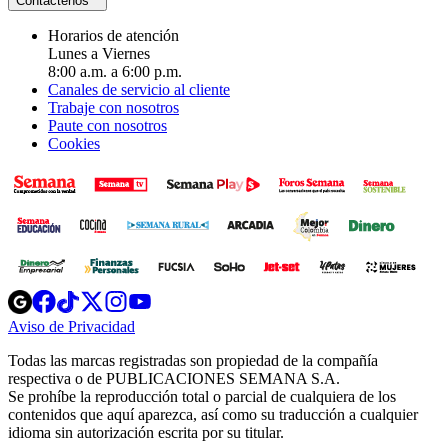
Contáctenos
Horarios de atención
Lunes a Viernes
8:00 a.m. a 6:00 p.m.
Canales de servicio al cliente
Trabaje con nosotros
Paute con nosotros
Cookies
Opens
Opens
Opens
Opens
Opens
in
in
in
in
in
Aviso de Privacidad
Opens
new
new
new
new
new
in
window
window
window
window
window
Todas las marcas registradas son propiedad de la compañía
new
respectiva o de PUBLICACIONES SEMANA S.A.
window
Se prohíbe la reproducción total o parcial de cualquiera de los
contenidos que aquí aparezca, así como su traducción a cualquier
idioma sin autorización escrita por su titular.