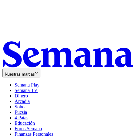
Nuestras marcas
Semana Play
Semana TV
Dinero
Arcadia
Soho
Opens
Fucsia
in
Opens
4 Patas
new
in
Educación
window
new
Foros Semana
window
Finanzas Personales