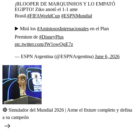
¡BLOOPER DE MARQUINHOS Y LO EMPATÓ
EGIPTO! Ziko anotó el 1-1 ante
Brasil.
#FIFAWorldCup
#ESPNMundial
▶️ Mirá los
#AmistososInternacionales
en el Plan
Premium de
#DisneyPlus
pic.twitter.com/JW1owQqE7z
— ESPN Argentina (@ESPNArgentina)
June 6, 2026
🔴 Simulador del Mundial 2026 | Arme el fixture completo y defina
a su campeón