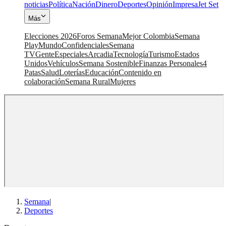
noticias
Política
Nación
Dinero
Deportes
Opinión
Impresa
Jet Set
Más
Elecciones 2026
Foros Semana
Mejor Colombia
Semana
Play
Mundo
Confidenciales
Semana
TV
Gente
Especiales
Arcadia
Tecnología
Turismo
Estados
Unidos
Vehículos
Semana Sostenible
Finanzas Personales
4
Patas
Salud
Loterías
Educación
Contenido en
colaboración
Semana Rural
Mujeres
Semana
|
Deportes