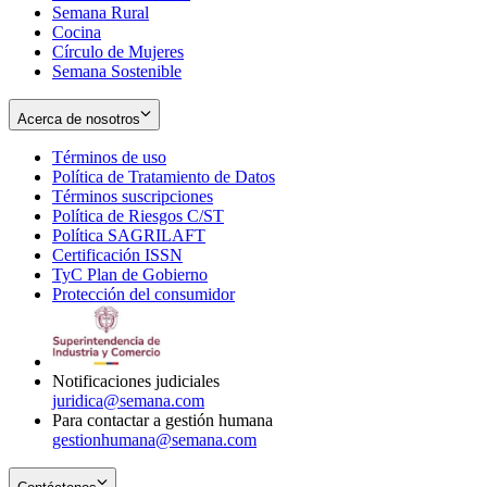
Semana Rural
Cocina
Círculo de Mujeres
Semana Sostenible
Acerca de nosotros
Términos de uso
Opens
Política de Tratamiento de Datos
in
Opens
Términos suscripciones
new
Opens
in
Política de Riesgos C/ST
window
in
Opens
new
Política SAGRILAFT
Opens
new
in
window
Certificación ISSN
Opens
in
window
new
TyC Plan de Gobierno
in
new
Opens
window
Protección del consumidor
new
window
in
Opens
window
new
in
window
new
window
Notificaciones judiciales
juridica@semana.com
Para contactar a gestión humana
gestionhumana@semana.com