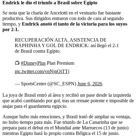
Endrick le dio el triunfo a Brasil sobre Egipto
Se nota que la charla de Ancelotti en el vestuario fue bastante
productiva. Sus dirigidos entraron con todo de cara al segundo
tiempo, y
Endrick anotó el tanto de la victoria para los suyos
por 2-1.
RECUPERACIÓN ALTA, ASISTENCIA DE
RAPHINHA Y GOL DE ENDRICK: así llegó el 2-1
de Brasil contra Egipto.
📺
#DisneyPlus
Plan Premium
pic.twitter.com/vnNjnOiTTj
— SportsCenter (@SC_ESPN)
June 6, 2026
La joya de Brasil entró al área y recibió un pase desde la izquierda
que acabó cambiando por gol, tras un remate potente e imposible de
atajar para el guardameta egipcio.
Aunque hubo más emociones, y Brasil trató de ampliar su ventaja,
no hubo tiempo para más. Fue triunfo de La Canarinha que se
prepara para el debut en el Mundial ante Marruecos (13 de junio)
mientras Egipto hará lo propio contra Bélgica el 15 de junio.