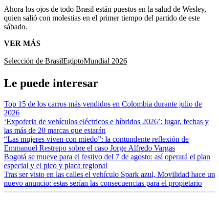
Ahora los ojos de todo Brasil están puestos en la salud de Wesley,
quien salió con molestias en el primer tiempo del partido de este
sábado.
VER MÁS
Selección de Brasil
Egipto
Mundial 2026
Le puede interesar
Top 15 de los carros más vendidos en Colombia durante julio de
2026
‘Expoferia de vehículos eléctricos e híbridos 2026’: lugar, fechas y
las más de 20 marcas que estarán
“Las mujeres viven con miedo”: la contundente reflexión de
Emmanuel Restrepo sobre el caso Jorge Alfredo Vargas
Bogotá se mueve para el festivo del 7 de agosto: así operará el plan
especial y el pico y placa regional
Tras ser visto en las calles el vehículo Spark azul, Movilidad hace un
nuevo anuncio: estas serían las consecuencias para el propietario