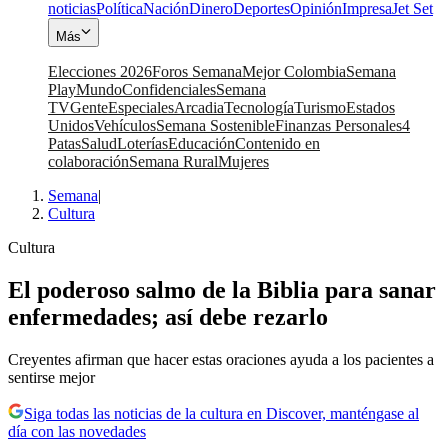
noticias
Política
Nación
Dinero
Deportes
Opinión
Impresa
Jet Set
Más
Elecciones 2026
Foros Semana
Mejor Colombia
Semana
Play
Mundo
Confidenciales
Semana
TV
Gente
Especiales
Arcadia
Tecnología
Turismo
Estados
Unidos
Vehículos
Semana Sostenible
Finanzas Personales
4
Patas
Salud
Loterías
Educación
Contenido en
colaboración
Semana Rural
Mujeres
Semana
|
Cultura
Cultura
El poderoso salmo de la Biblia para sanar
enfermedades; así debe rezarlo
Creyentes afirman que hacer estas oraciones ayuda a los pacientes a
sentirse mejor
Siga todas las noticias de la cultura en Discover, manténgase al
día con las novedades