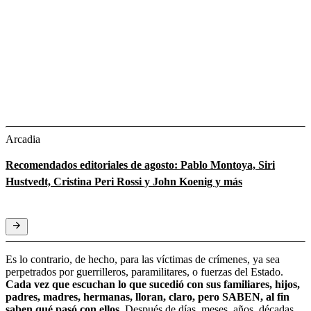
Arcadia
Recomendados editoriales de agosto: Pablo Montoya, Siri
Hustvedt, Cristina Peri Rossi y John Koenig y más
Es lo contrario, de hecho, para las víctimas de crímenes, ya sea
perpetrados por guerrilleros, paramilitares, o fuerzas del Estado.
Cada vez que escuchan lo que sucedió con sus familiares, hijos,
padres, madres, hermanas, lloran, claro, pero SABEN, al fin
saben qué pasó con ellos.
Después de días, meses, años, décadas