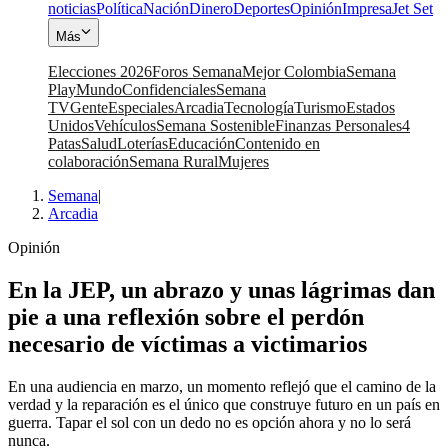
noticias
Política
Nación
Dinero
Deportes
Opinión
Impresa
Jet Set
Más
Elecciones 2026
Foros Semana
Mejor Colombia
Semana
Play
Mundo
Confidenciales
Semana
TV
Gente
Especiales
Arcadia
Tecnología
Turismo
Estados
Unidos
Vehículos
Semana Sostenible
Finanzas Personales
4
Patas
Salud
Loterías
Educación
Contenido en
colaboración
Semana Rural
Mujeres
Semana
|
Arcadia
Opinión
En la JEP, un abrazo y unas lágrimas dan
pie a una reflexión sobre el perdón
necesario de víctimas a victimarios
En una audiencia en marzo, un momento reflejó que el camino de la
verdad y la reparación es el único que construye futuro en un país en
guerra. Tapar el sol con un dedo no es opción ahora y no lo será
nunca.