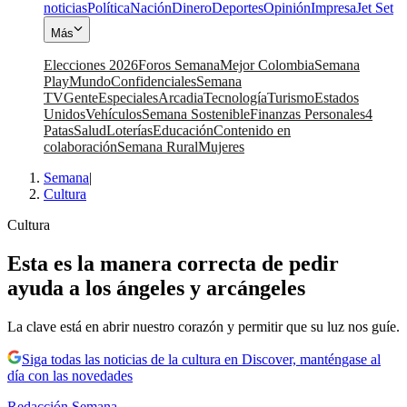
noticias
Política
Nación
Dinero
Deportes
Opinión
Impresa
Jet Set
Más
Elecciones 2026
Foros Semana
Mejor Colombia
Semana
Play
Mundo
Confidenciales
Semana
TV
Gente
Especiales
Arcadia
Tecnología
Turismo
Estados
Unidos
Vehículos
Semana Sostenible
Finanzas Personales
4
Patas
Salud
Loterías
Educación
Contenido en
colaboración
Semana Rural
Mujeres
Semana
|
Cultura
Cultura
Esta es la manera correcta de pedir
ayuda a los ángeles y arcángeles
La clave está en abrir nuestro corazón y permitir que su luz nos guíe.
Siga todas las noticias de la cultura en Discover, manténgase al
día con las novedades
Redacción Semana