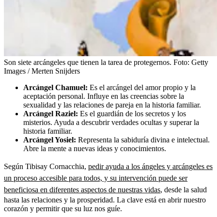
Son siete arcángeles que tienen la tarea de protegernos.
Foto:
Getty
Images / Merten Snijders
Arcángel Chamuel:
Es el arcángel del amor propio y la
aceptación personal. Influye en las creencias sobre la
sexualidad y las relaciones de pareja en la historia familiar.
Arcángel Raziel:
Es el guardián de los secretos y los
misterios. Ayuda a descubrir verdades ocultas y superar la
historia familiar.
Arcángel Yosiel:
Representa la sabiduría divina e intelectual.
Abre la mente a nuevas ideas y conocimientos.
Según Tibisay Cornacchia,
pedir ayuda a los ángeles y arcángeles es
un proceso accesible para todos, y su intervención puede ser
beneficiosa en diferentes aspectos de nuestras vidas
, desde la salud
hasta las relaciones y la prosperidad. La clave está en abrir nuestro
corazón y permitir que su luz nos guíe.