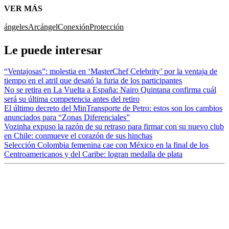
VER MÁS
ángeles
Arcángel
Conexión
Protección
Le puede interesar
“Ventajosas”: molestia en ‘MasterChef Celebrity’ por la ventaja de
tiempo en el atril que desató la furia de los participantes
No se retira en La Vuelta a España: Nairo Quintana confirma cuál
será su última competencia antes del retiro
El último decreto del MinTransporte de Petro: estos son los cambios
anunciados para “Zonas Diferenciales”
Vozinha expuso la razón de su retraso para firmar con su nuevo club
en Chile: conmueve el corazón de sus hinchas
Selección Colombia femenina cae con México en la final de los
Centroamericanos y del Caribe: logran medalla de plata