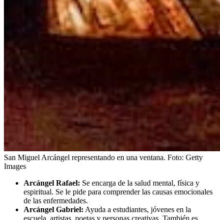
San Miguel Arcángel representando en una ventana.
Foto:
Getty
Images
Arcángel Rafael:
Se encarga de la salud mental, física y
espiritual. Se le pide para comprender las causas emocionales
de las enfermedades.
Arcángel Gabriel:
Ayuda a estudiantes, jóvenes en la
escuela, artistas, poetas y personas creativas. También es