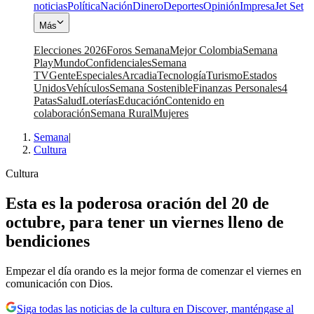
noticias
Política
Nación
Dinero
Deportes
Opinión
Impresa
Jet Set
Más
Elecciones 2026
Foros Semana
Mejor Colombia
Semana
Play
Mundo
Confidenciales
Semana
TV
Gente
Especiales
Arcadia
Tecnología
Turismo
Estados
Unidos
Vehículos
Semana Sostenible
Finanzas Personales
4
Patas
Salud
Loterías
Educación
Contenido en
colaboración
Semana Rural
Mujeres
Semana
|
Cultura
Cultura
Esta es la poderosa oración del 20 de
octubre, para tener un viernes lleno de
bendiciones
Empezar el día orando es la mejor forma de comenzar el viernes en
comunicación con Dios.
Siga todas las noticias de la cultura en Discover, manténgase al