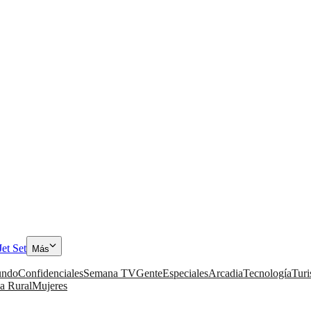
Jet Set
Más
ndo
Confidenciales
Semana TV
Gente
Especiales
Arcadia
Tecnología
Tur
a Rural
Mujeres