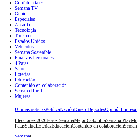
Confidenciales
Semana TV
Gente
Especiales
Arcadia
Tecnología
Turismo
Estados Unidos
Vehículos
Semana Sostenible
Finanzas Personales
4 Patas
Salud
Loterías
Educación
Contenido en colaboración
Semana Rural
Mujeres
Últimas noticias
Política
Nación
Dinero
Deportes
Opinión
Impresa
Elecciones 2026
Foros Semana
Mejor Colombia
Semana Play
Mu
Patas
Salud
Loterías
Educación
Contenido en colaboración
Seman
Semana
|