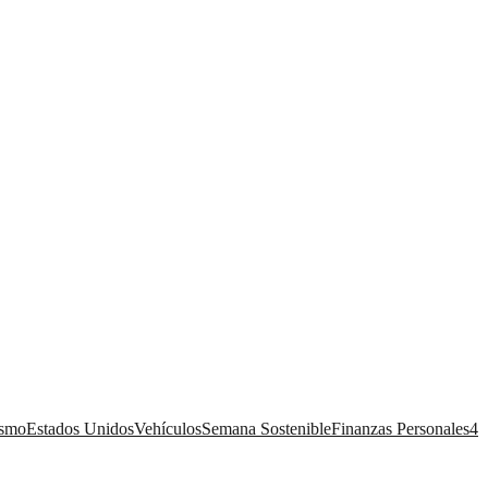
ismo
Estados Unidos
Vehículos
Semana Sostenible
Finanzas Personales
4