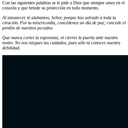
Con las siguientes palabras se le pide a Dios que siempre amor en el
corazón y que brinde su protección en todo momento.
Al amanecer, te alabamos, Señor, porque has salvado a toda tu
creación. Por tu misericordia, concédenos un día de paz; concede el
perdón de nuestros pecados.
Que nunca cortes la esperanza, ni cierres la puerta ante nuestro
rostro. No nos niegues tus cuidados, pues sólo tú conoces nuestra
debilidad.