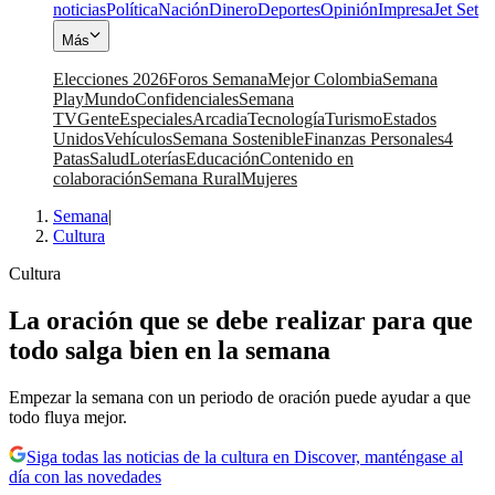
noticias
Política
Nación
Dinero
Deportes
Opinión
Impresa
Jet Set
Más
Elecciones 2026
Foros Semana
Mejor Colombia
Semana
Play
Mundo
Confidenciales
Semana
TV
Gente
Especiales
Arcadia
Tecnología
Turismo
Estados
Unidos
Vehículos
Semana Sostenible
Finanzas Personales
4
Patas
Salud
Loterías
Educación
Contenido en
colaboración
Semana Rural
Mujeres
Semana
|
Cultura
Cultura
La oración que se debe realizar para que
todo salga bien en la semana
Empezar la semana con un periodo de oración puede ayudar a que
todo fluya mejor.
Siga todas las noticias de la cultura en Discover, manténgase al
día con las novedades