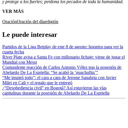
y protege a los fuertes; perdona los pecados de toda la humanidad.
VER MÁS
Oración
Oración del día
religión
Le puede interesar
Partidos de la Liga Betplay de este 8 de agosto: horarios para ver la
cuarta fecha
River Plate avisa a Santa Fe con millonario fichaje: viene de jugar el
Mundial con Messi
Contundente reacción de Carlos Antonio Vélez tras la posesión de
Abelardo De La Espriella: “Se acabó la ‘guachafita’”
“Me inspiró todo”: el cara a cara de Jerome Sanabria con Javier
Milei en Cali y el regalo que le entregó
¿“Desobediencia civil” en Bogotá? Así estuvieron las vías
capitalinas durante la posesión de Abelardo De La Espriella