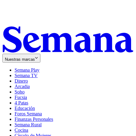
Nuestras marcas
Semana Play
Semana TV
Dinero
Arcadia
Soho
Opens
Fucsia
in
Opens
4 Patas
new
in
Educación
window
new
Foros Semana
window
Finanzas Personales
Semana Rural
Cocina
Círculo de Mujeres