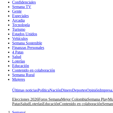
Confidenciales
Semana TV
Gente
Especiales
Arcadia
Tecnología
Turismo
Estados Unidos
Vehículos
Semana Sostenible
Finanzas Personales
4 Patas
Salud
Loterías
Educación
Contenido en colaboración
Semana Rural
Mujeres
Últimas noticias
Política
Nación
Dinero
Deportes
Opinión
Impresa
Elecciones 2026
Foros Semana
Mejor Colombia
Semana Play
Mu
Patas
Salud
Loterías
Educación
Contenido en colaboración
Seman
Semana
|