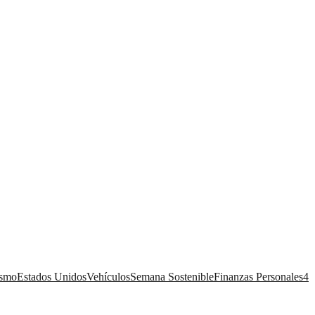
ismo
Estados Unidos
Vehículos
Semana Sostenible
Finanzas Personales
4