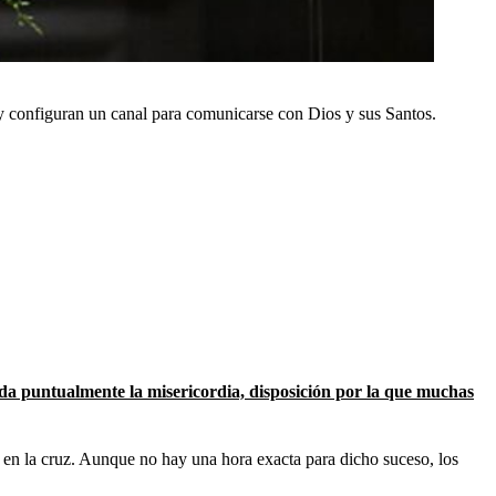
r y configuran un canal para comunicarse con Dios y sus Santos.
da puntualmente la misericordia, disposición por la que muchas
ús en la cruz. Aunque no hay una hora exacta para dicho suceso, los