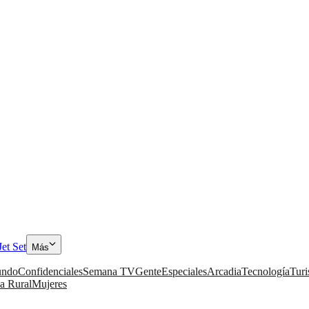
Jet Set
Más
ndo
Confidenciales
Semana TV
Gente
Especiales
Arcadia
Tecnología
Tur
a Rural
Mujeres