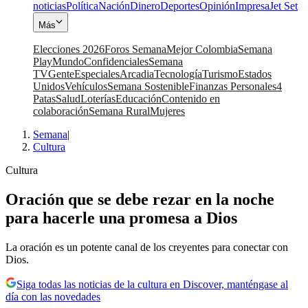
noticias
Política
Nación
Dinero
Deportes
Opinión
Impresa
Jet Set
Más
Elecciones 2026
Foros Semana
Mejor Colombia
Semana
Play
Mundo
Confidenciales
Semana
TV
Gente
Especiales
Arcadia
Tecnología
Turismo
Estados
Unidos
Vehículos
Semana Sostenible
Finanzas Personales
4
Patas
Salud
Loterías
Educación
Contenido en
colaboración
Semana Rural
Mujeres
Semana
|
Cultura
Cultura
Oración que se debe rezar en la noche
para hacerle una promesa a Dios
La oración es un potente canal de los creyentes para conectar con
Dios.
Siga todas las noticias de la cultura en Discover, manténgase al
día con las novedades