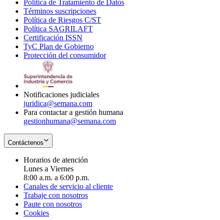
Política de Tratamiento de Datos
in
Opens
Términos suscripciones
new
Opens
in
Política de Riesgos C/ST
window
in
Opens
new
Política SAGRILAFT
Opens
new
in
window
Certificación ISSN
Opens
in
window
new
TyC Plan de Gobierno
in
new
Opens
window
Protección del consumidor
new
window
in
Opens
window
new
in
window
new
window
Notificaciones judiciales
juridica@semana.com
Para contactar a gestión humana
gestionhumana@semana.com
Contáctenos
Horarios de atención
Lunes a Viernes
8:00 a.m. a 6:00 p.m.
Canales de servicio al cliente
Trabaje con nosotros
Paute con nosotros
Cookies