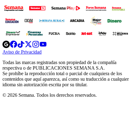
Opens
Opens
Opens
Opens
Opens
in
in
in
in
in
Aviso de Privacidad
Opens
new
new
new
new
new
in
window
window
window
window
window
Todas las marcas registradas son propiedad de la compañía
new
respectiva o de PUBLICACIONES SEMANA S.A.
window
Se prohíbe la reproducción total o parcial de cualquiera de los
contenidos que aquí aparezca, así como su traducción a cualquier
idioma sin autorización escrita por su titular.
© 2026 Semana. Todos los derechos reservados.