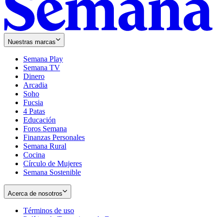
Nuestras marcas
Semana Play
Semana TV
Dinero
Arcadia
Soho
Opens
Fucsia
in
Opens
4 Patas
new
in
Educación
window
new
Foros Semana
window
Finanzas Personales
Semana Rural
Cocina
Círculo de Mujeres
Semana Sostenible
Acerca de nosotros
Términos de uso
Opens