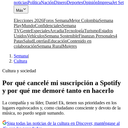
noticias
Política
Nación
Dinero
Deportes
Opinión
Impresa
Jet Set
Más
Elecciones 2026
Foros Semana
Mejor Colombia
Semana
Play
Mundo
Confidenciales
Semana
TV
Gente
Especiales
Arcadia
Tecnología
Turismo
Estados
Unidos
Vehículos
Semana Sostenible
Finanzas Personales
4
Patas
Salud
Loterías
Educación
Contenido en
colaboración
Semana Rural
Mujeres
Semana
|
Cultura
Cultura y sociedad
Por qué cancelé mi suscripción a Spotify
y por qué me demoré tanto en hacerlo
La compañía y su líder, Daniel Ek, tienen sus prioridades en los
lugares equivocados y, como ciudadano consciente y devoto de la
música, no puedo seguir sumando.
Siga todas las noticias de la cultura en Discover, manténgase al