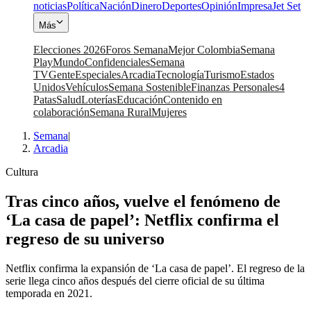
noticias
Política
Nación
Dinero
Deportes
Opinión
Impresa
Jet Set
Más
Elecciones 2026
Foros Semana
Mejor Colombia
Semana
Play
Mundo
Confidenciales
Semana
TV
Gente
Especiales
Arcadia
Tecnología
Turismo
Estados
Unidos
Vehículos
Semana Sostenible
Finanzas Personales
4
Patas
Salud
Loterías
Educación
Contenido en
colaboración
Semana Rural
Mujeres
Semana
|
Arcadia
Cultura
Tras cinco años, vuelve el fenómeno de
‘La casa de papel’: Netflix confirma el
regreso de su universo
Netflix confirma la expansión de ‘La casa de papel’. El regreso de la
serie llega cinco años después del cierre oficial de su última
temporada en 2021.