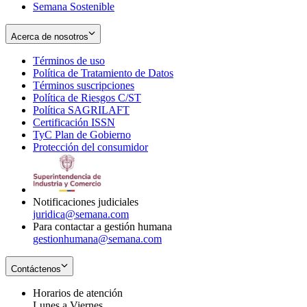
Semana Sostenible
Acerca de nosotros
Términos de uso
Opens
Política de Tratamiento de Datos
in
Opens
Términos suscripciones
new
Opens
in
Política de Riesgos C/ST
window
in
Opens
new
Política SAGRILAFT
Opens
new
in
window
Certificación ISSN
Opens
in
window
new
TyC Plan de Gobierno
in
new
Opens
window
Protección del consumidor
new
window
in
Opens
window
new
in
window
new
window
Notificaciones judiciales
juridica@semana.com
Para contactar a gestión humana
gestionhumana@semana.com
Contáctenos
Horarios de atención
Lunes a Viernes