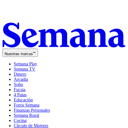
Nuestras marcas
Semana Play
Semana TV
Dinero
Arcadia
Soho
Opens
Fucsia
in
Opens
4 Patas
new
in
Educación
window
new
Foros Semana
window
Finanzas Personales
Semana Rural
Cocina
Círculo de Mujeres