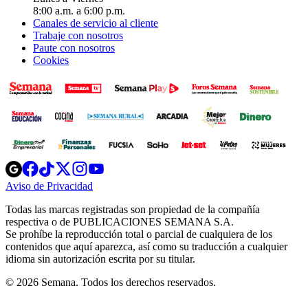
8:00 a.m. a 6:00 p.m.
Canales de servicio al cliente
Trabaje con nosotros
Paute con nosotros
Cookies
Opens
Opens
Opens
Opens
Opens
in
in
in
in
in
Aviso de Privacidad
Opens
new
new
new
new
new
in
window
window
window
window
window
Todas las marcas registradas son propiedad de la compañía
new
respectiva o de PUBLICACIONES SEMANA S.A.
window
Se prohíbe la reproducción total o parcial de cualquiera de los
contenidos que aquí aparezca, así como su traducción a cualquier
idioma sin autorización escrita por su titular.
© 2026 Semana. Todos los derechos reservados.