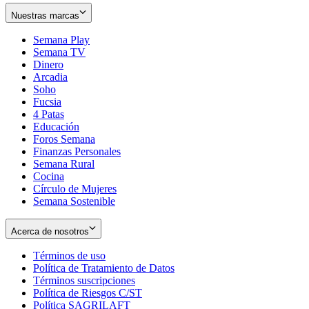
Nuestras marcas
Semana Play
Semana TV
Dinero
Arcadia
Soho
Opens
Fucsia
in
Opens
4 Patas
new
in
Educación
window
new
Foros Semana
window
Finanzas Personales
Semana Rural
Cocina
Círculo de Mujeres
Semana Sostenible
Acerca de nosotros
Términos de uso
Opens
Política de Tratamiento de Datos
in
Opens
Términos suscripciones
new
Opens
in
Política de Riesgos C/ST
window
in
Opens
new
Política SAGRILAFT
Opens
new
in
window