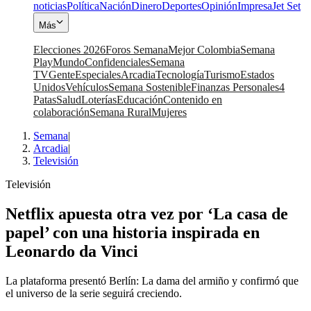
noticias
Política
Nación
Dinero
Deportes
Opinión
Impresa
Jet Set
Más
Elecciones 2026
Foros Semana
Mejor Colombia
Semana
Play
Mundo
Confidenciales
Semana
TV
Gente
Especiales
Arcadia
Tecnología
Turismo
Estados
Unidos
Vehículos
Semana Sostenible
Finanzas Personales
4
Patas
Salud
Loterías
Educación
Contenido en
colaboración
Semana Rural
Mujeres
Semana
|
Arcadia
|
Televisión
Televisión
Netflix apuesta otra vez por ‘La casa de
papel’ con una historia inspirada en
Leonardo da Vinci
La plataforma presentó Berlín: La dama del armiño y confirmó que
el universo de la serie seguirá creciendo.