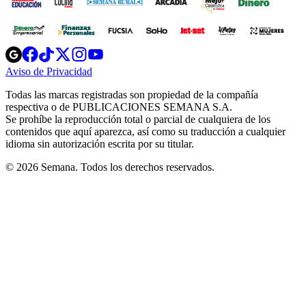
Opens
Opens
Opens
Opens
Opens
in
in
in
in
in
Aviso de Privacidad
Opens
new
new
new
new
new
in
window
window
window
window
window
Todas las marcas registradas son propiedad de la compañía
new
respectiva o de PUBLICACIONES SEMANA S.A.
window
Se prohíbe la reproducción total o parcial de cualquiera de los
contenidos que aquí aparezca, así como su traducción a cualquier
idioma sin autorización escrita por su titular.
© 2026 Semana. Todos los derechos reservados.