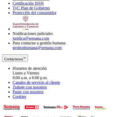
Certificación ISSN
Opens
in
window
new
TyC Plan de Gobierno
in
new
Opens
window
Protección del consumidor
new
window
in
Opens
window
new
in
window
new
window
Notificaciones judiciales
juridica@semana.com
Para contactar a gestión humana
gestionhumana@semana.com
Contáctenos
Horarios de atención
Lunes a Viernes
8:00 a.m. a 6:00 p.m.
Canales de servicio al cliente
Trabaje con nosotros
Paute con nosotros
Cookies