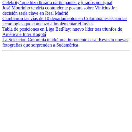
Celebrity’ que hizo llorar a participantes y jurados por igual
José Mourinho tendría contundente postura sobre Vinícius Jr.:
decisión sería clave en Real Madrid
Cambiaron las vías de 10 departamentos en Colombia: estas son las
tecnologías que comenzó a implementar el Invías
Tabla de posiciones en Liga BetPlay: nuevo líder tras triunfos de
América e Inter Bogotá
La Selección Colombia tendrá una imponente casa: Revelan nuevas
fotografías que sorprenden a Sudamérica