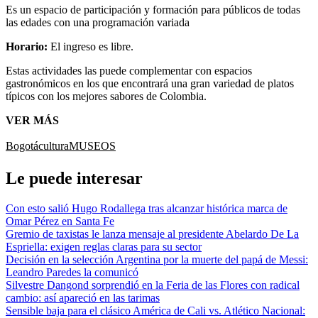
Es un espacio de participación y formación para públicos de todas
las edades con una programación variada
Horario:
El ingreso es libre.
Estas actividades las puede complementar con espacios
gastronómicos en los que encontrará una gran variedad de platos
típicos con los mejores sabores de Colombia.
VER MÁS
Bogotá
cultura
MUSEOS
Le puede interesar
Con esto salió Hugo Rodallega tras alcanzar histórica marca de
Omar Pérez en Santa Fe
Gremio de taxistas le lanza mensaje al presidente Abelardo De La
Espriella: exigen reglas claras para su sector
Decisión en la selección Argentina por la muerte del papá de Messi:
Leandro Paredes la comunicó
Silvestre Dangond sorprendió en la Feria de las Flores con radical
cambio: así apareció en las tarimas
Sensible baja para el clásico América de Cali vs. Atlético Nacional: