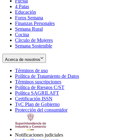
Fucsia
in
Opens
4 Patas
new
in
Educación
window
new
Foros Semana
window
Finanzas Personales
Semana Rural
Cocina
Círculo de Mujeres
Semana Sostenible
Acerca de nosotros
Términos de uso
Opens
Política de Tratamiento de Datos
in
Opens
Términos suscripciones
new
Opens
in
Política de Riesgos C/ST
window
in
Opens
new
Política SAGRILAFT
Opens
new
in
window
Certificación ISSN
Opens
in
window
new
TyC Plan de Gobierno
in
new
Opens
window
Protección del consumidor
new
window
in
Opens
window
new
in
window
new
window
Notificaciones judiciales