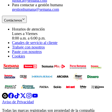
juridica@semana.com
Para contactar a gestión humana
gestionhumana@semana.com
Contáctenos
Horarios de atención
Lunes a Viernes
8:00 a.m. a 6:00 p.m.
Canales de servicio al cliente
Trabaje con nosotros
Paute con nosotros
Cookies
Opens
Opens
Opens
Opens
Opens
in
in
in
in
in
Aviso de Privacidad
Opens
new
new
new
new
new
in
window
window
window
window
window
Todas las marcas registradas son propiedad de la compañía
new