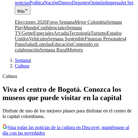
noticias
Política
Nación
Dinero
Deportes
Opinión
Impresa
Jet Set
Más
Elecciones 2026
Foros Semana
Mejor Colombia
Semana
Play
Mundo
Confidenciales
Semana
TV
Gente
Especiales
Arcadia
Tecnología
Turismo
Estados
Unidos
Vehículos
Semana Sostenible
Finanzas Personales
4
Patas
Salud
Loterías
Educación
Contenido en
colaboración
Semana Rural
Mujeres
Semana
|
Cultura
Cultura
Viva el centro de Bogotá. Conozca los
museos que puede visitar en la capital
Disfrute de uno de los mejores planes para disfrutar en el centro de
la capital colombiana.
Siga todas las noticias de la cultura en Discover, manténgase al
día con las novedades