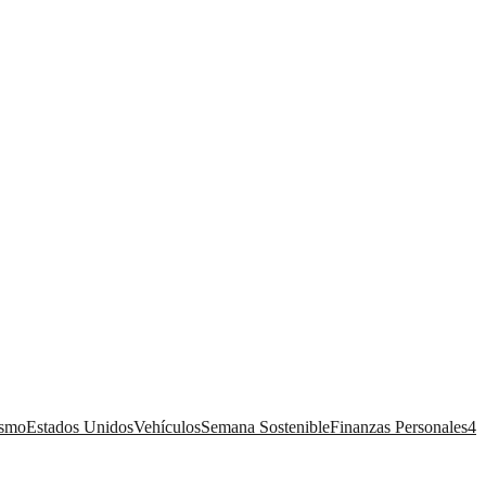
ismo
Estados Unidos
Vehículos
Semana Sostenible
Finanzas Personales
4