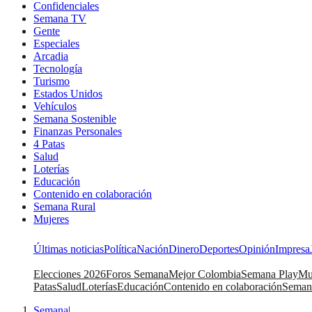
Confidenciales
Semana TV
Gente
Especiales
Arcadia
Tecnología
Turismo
Estados Unidos
Vehículos
Semana Sostenible
Finanzas Personales
4 Patas
Salud
Loterías
Educación
Contenido en colaboración
Semana Rural
Mujeres
Últimas noticias
Política
Nación
Dinero
Deportes
Opinión
Impresa
Elecciones 2026
Foros Semana
Mejor Colombia
Semana Play
Mu
Patas
Salud
Loterías
Educación
Contenido en colaboración
Seman
Semana
|