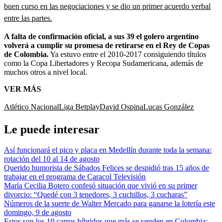
buen curso en las negociaciones y se dio un primer acuerdo verbal
entre las partes.
A falta de confirmación oficial, a sus 39 el golero argentino
volverá a cumplir su promesa de retirarse en el Rey de Copas
de Colombia.
Ya estuvo entre el 2010-2017 consiguiendo títulos
como la Copa Libertadores y Recopa Sudamericana, además de
muchos otros a nivel local.
VER MÁS
Atlético Nacional
Liga Betplay
David Ospina
Lucas González
Le puede interesar
Así funcionará el pico y placa en Medellín durante toda la semana:
rotación del 10 al 14 de agosto
Querido humorista de Sábados Felices se despidió tras 15 años de
trabajar en el programa de Caracol Televisión
María Cecilia Botero confesó situación que vivió en su primer
divorcio: “Quedé con 3 tenedores, 3 cuchillos, 3 cucharas”
Números de la suerte de Walter Mercado para ganarse la lotería este
domingo, 9 de agosto
Estos son los 10 carros híbridos que más se venden en Colombia: