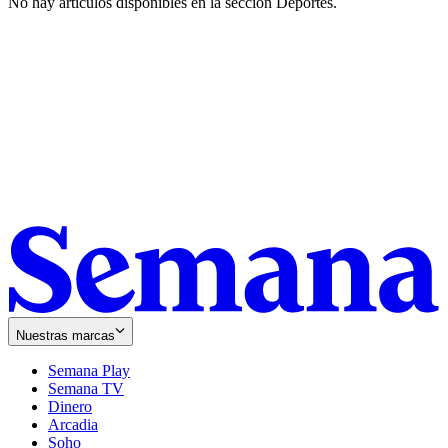
No hay artículos disponibles en la sección
Deportes
.
Nuestras marcas
Semana Play
Semana TV
Dinero
Arcadia
Soho
Opens